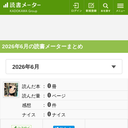
ログイン
新規登録
本を探
2026年6月の読書メーターまとめ
0
読んだ本
冊
0
読んだ量
ページ
0
感想
件
0
ナイス
ナイス