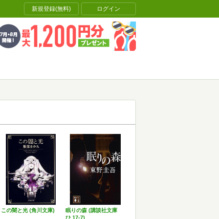
新規登録(無料)
ログイン
この闇と光 (角川文庫)
眠りの森 (講談社文庫
ひ 17-7)