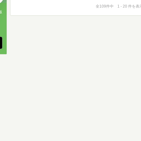
全109件中 1 - 20 件を表
版
、