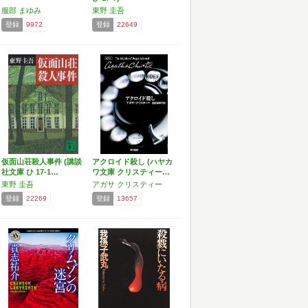
服部 まゆみ
東野 圭吾
登録
9972
登録
22649
仮面山荘殺人事件 (講談
アクロイド殺し (ハヤカ
社文庫 ひ 17-1…
ワ文庫 クリスティー…
東野 圭吾
アガサ クリスティー
登録
22269
登録
13657