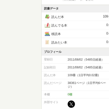
読書データ
109
読んだ本
0
読んでる本
0
積読本
0
読みたい本
プロフィール
登録日
2011/08/02（5485日経過）
記録初日
2011/08/02（5485日経過）
読んだ本
109冊（1日平均0.02冊)
読んだページ
38361ページ（1日平均6ペー
ジ）
本棚
0棚
外部サイト