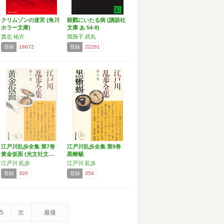
クリムゾンの迷宮 (角川
殺戮にいたる病 (講談社
ホラー文庫)
文庫 あ 54-8)
貴志 祐介
我孫子 武丸
登録
18672
登録
22261
江戸川乱歩全集 第7巻
江戸川乱歩全集 第9巻
黄金仮面 (光文社文…
黒蜥蜴
江戸川 乱歩
江戸川 乱歩
登録
320
登録
359
5
次
最後