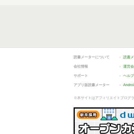
読書メーターについて
読書メ
会社情報
運営会
サポート
ヘルプ
アプリ版読書メーター
Andr
※本サイトはアフィリエイトプログ