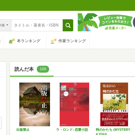
n和書
は
本ランキング
作家ランキング
読んだ本
109
出版禁止
ラ・ロンド: 恋愛小説
時のかたち (MYSTERY
4 YOU)