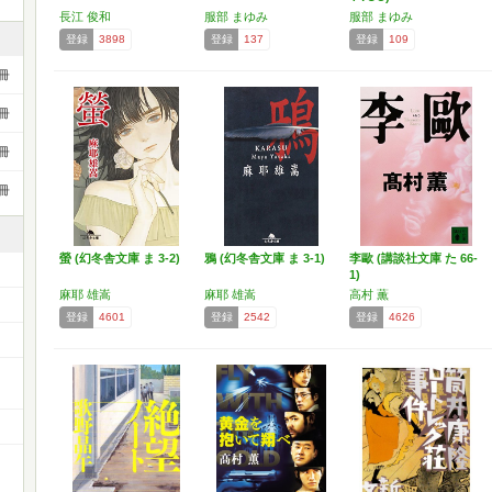
長江 俊和
服部 まゆみ
服部 まゆみ
登録
3898
登録
137
登録
109
冊
冊
冊
冊
螢 (幻冬舎文庫 ま 3-2)
鴉 (幻冬舎文庫 ま 3-1)
李歐 (講談社文庫 た 66-
1)
麻耶 雄嵩
麻耶 雄嵩
高村 薫
登録
4601
登録
2542
登録
4626