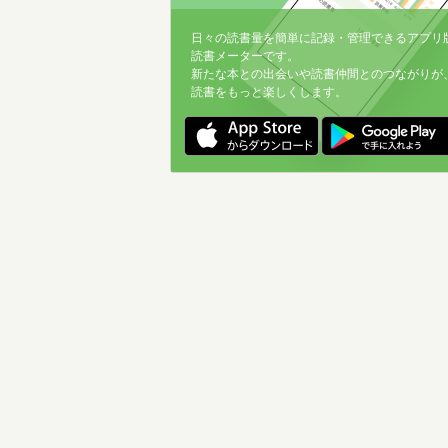
日々の読書量を簡単に記録・管理できるアプリ
読書メーターです。
新たな本との出会いや読書仲間とのつながりが
読書をもっと楽しくします。