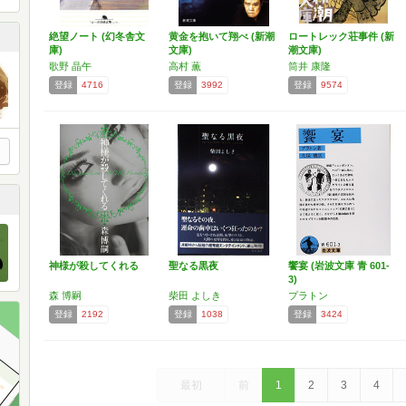
絶望ノート (幻冬舎文
黄金を抱いて翔べ (新潮
ロートレック荘事件 (新
庫)
文庫)
潮文庫)
歌野 晶午
高村 薫
筒井 康隆
登録
4716
登録
3992
登録
9574
神様が殺してくれる
聖なる黒夜
饗宴 (岩波文庫 青 601-
3)
森 博嗣
柴田 よしき
プラトン
登録
2192
登録
1038
登録
3424
最初
前
1
2
3
4