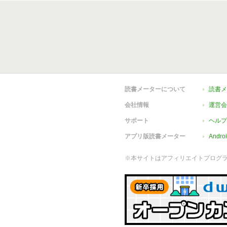
読書メーターについて
読書メ
会社情報
運営会
サポート
ヘルプ
アプリ版読書メーター
Andr
※本サイトはアフィリエイトプログ