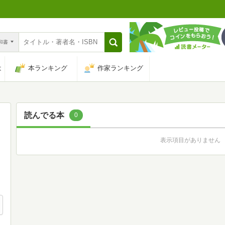
n和書
は
本ランキング
作家ランキング
読んでる本
0
表示項目がありません