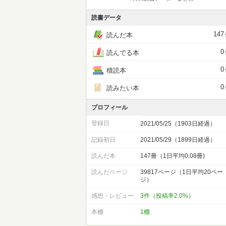
読書データ
147
読んだ本
0
読んでる本
0
積読本
0
読みたい本
プロフィール
登録日
2021/05/25（1903日経過）
記録初日
2021/05/29（1899日経過）
読んだ本
147冊（1日平均0.08冊)
読んだページ
39817ページ（1日平均20ペー
ジ）
感想・レビュー
3件（投稿率2.0%）
本棚
1棚