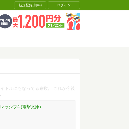
新規登録(無料)
ログイン
イトルにもなってる巻数。 これが今後
み
ッシブ4 (電撃文庫)