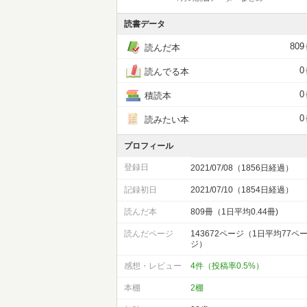
読書データ
809
読んだ本
0
読んでる本
0
積読本
0
読みたい本
プロフィール
登録日
2021/07/08（1856日経過）
記録初日
2021/07/10（1854日経過）
読んだ本
809冊（1日平均0.44冊)
読んだページ
143672ページ（1日平均77ペ
ジ）
感想・レビュー
4件（投稿率0.5%）
本棚
2棚