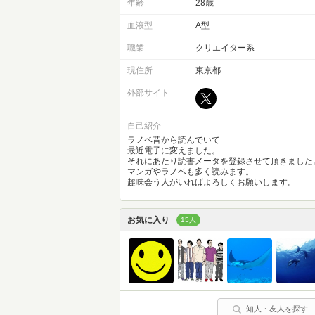
年齢
28歳
血液型
A型
職業
クリエイター系
現住所
東京都
外部サイト
自己紹介
ラノベ昔から読んでいて
最近電子に変えました。
それにあたり読書メータを登録させて頂きました
マンガやラノベも多く読みます。
趣味会う人がいればよろしくお願いします。
お気に入り
15人
知人・友人を探す