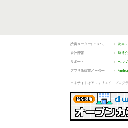
読書メーターについて
読書メ
会社情報
運営会
サポート
ヘルプ
アプリ版読書メーター
Andr
※本サイトはアフィリエイトプログ