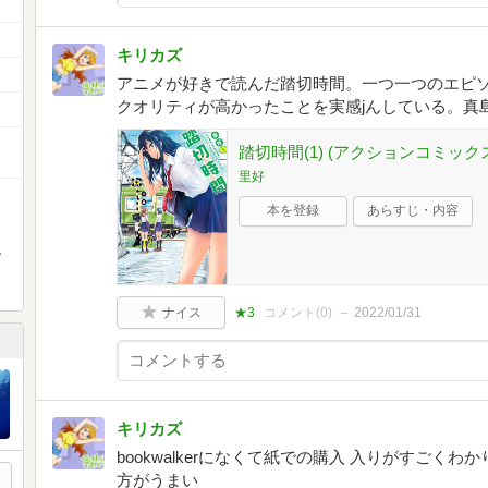
キリカズ
アニメが好きで読んだ踏切時間。一つ一つのエピ
クオリティが高かったことを実感jんしている。真
踏切時間(1) (アクションコミック
里好
本を登録
あらすじ・内容
。
ナイス
★3
コメント(
0
)
2022/01/31
キリカズ
bookwalkerになくて紙での購入 入りがすごく
方がうまい