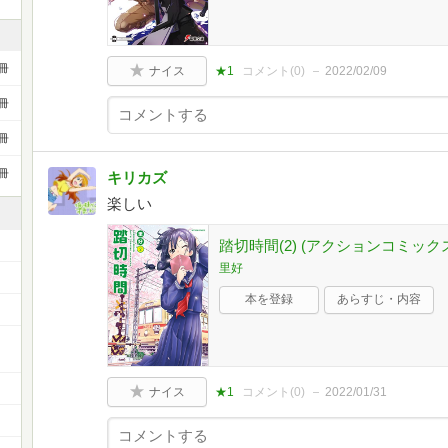
冊
ナイス
★1
コメント(
0
)
2022/02/09
冊
冊
冊
キリカズ
楽しい
踏切時間(2) (アクションコミック
里好
本を登録
あらすじ・内容
ー
ナイス
★1
コメント(
0
)
2022/01/31