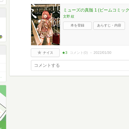
ミューズの真髄 1 (ビームコミック
文野 紋
本を登録
あらすじ・内容
ナイス
★3
コメント(
0
)
2022/01/30
全てマンガが教えてくれた～