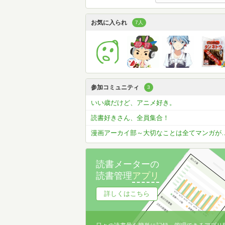
お気に入られ
7人
参加コミュニティ
3
いい歳だけど、アニメ好き。
読書好きさん、全員集合！
漫画アーカイ部～大切なことは
読書メーターの
読書管理
アプリ
詳しくはこちら