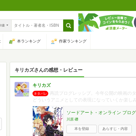
n和書
は
本ランキング
作家ランキング
キリカズ
さんの感想・レビュー
キリカズ
再読プログレッシブ。今年公開の映画のタ
ネタバレ
どういうアニメとしての表現になっていくか楽し
ソードアート・オンライン プログレ
川原 礫
本を登録
あらすじ・内容