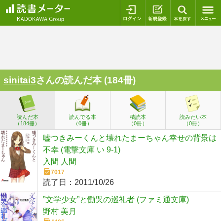
ログイン
新規登録
本を探
sinitai3
さんの読んだ本 (184冊)
読んだ本
読んでる本
積読本
読みたい本
（184冊）
（0冊）
（0冊）
（0冊）
嘘つきみーくんと壊れたまーちゃん幸せの背景は
不幸 (電撃文庫 い 9-1)
入間 人間
7017
読了日：
2011/10/26
”文学少女”と慟哭の巡礼者 (ファミ通文庫)
野村 美月