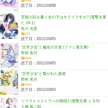
4406
読了日：
2011/10/08
官能小説を書く女の子はキライですか? (電撃文庫
た 24-1)
辰川 光彦
434
読了日：
2011/10/05
“文学少女”と穢名の天使 (ファミ通文庫)
野村 美月
4604
読了日：
2011/10/05
“文学少女”と繋がれた愚者
野村 美月
4940
読了日：
2011/10/03
ツァラトゥストラへの階段2 (電撃文庫 と 8-5)
土橋 真二郎