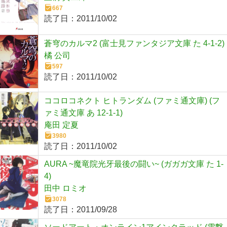
667
読了日：
2011/10/02
蒼穹のカルマ2 (富士見ファンタジア文庫 た 4-1-2)
橘 公司
597
読了日：
2011/10/02
ココロコネクト ヒトランダム (ファミ通文庫) (フ
ァミ通文庫 あ 12-1-1)
庵田 定夏
3980
読了日：
2011/10/02
AURA ~魔竜院光牙最後の闘い~ (ガガガ文庫 た 1-
4)
田中 ロミオ
3078
読了日：
2011/09/28