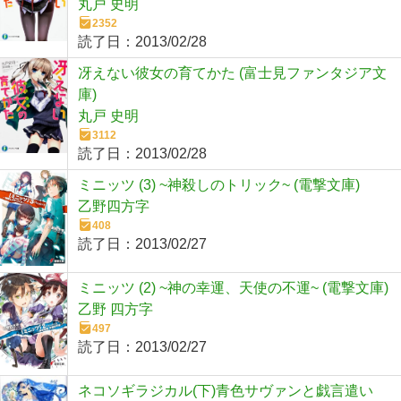
丸戸 史明
2352
読了日：
2013/02/28
冴えない彼女の育てかた (富士見ファンタジア文
庫)
丸戸 史明
3112
読了日：
2013/02/28
ミニッツ (3) ~神殺しのトリック~ (電撃文庫)
乙野四方字
408
読了日：
2013/02/27
ミニッツ (2) ~神の幸運、天使の不運~ (電撃文庫)
乙野 四方字
497
読了日：
2013/02/27
ネコソギラジカル(下)青色サヴァンと戯言遣い