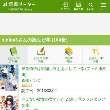
ログイン
新規登録
本を探
sinitai3
さんの読んだ本 (184冊)
読んだ本
読んでる本
積読本
読みたい本
（184冊）
（0冊）
（0冊）
（0冊）
東雲侑子は短編小説をあいしている (ファミ通文
庫)
森橋ビンゴ
2196
読了日：
2013/03/02
冴えない彼女の育てかた 2 (富士見ファンタジア
文庫)