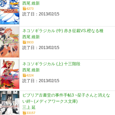
西尾 維新
4273
読了日：
2013/02/15
ネコソギラジカル (中) 赤き征裁VS.橙なる種
西尾 維新
3933
読了日：
2013/02/15
ネコソギラジカル (上) 十三階段
西尾 維新
4224
読了日：
2013/02/15
ビブリア古書堂の事件手帖3 ~栞子さんと消えな
い絆~ (メディアワークス文庫)
三上 延
33157