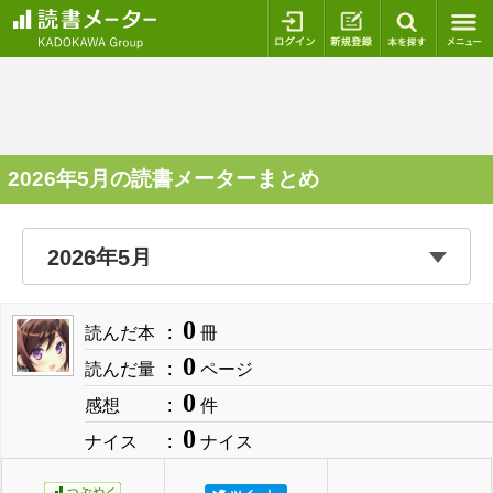
ログイン
新規登録
本を探
2026年5月の読書メーターまとめ
0
読んだ本
冊
0
読んだ量
ページ
0
感想
件
0
ナイス
ナイス