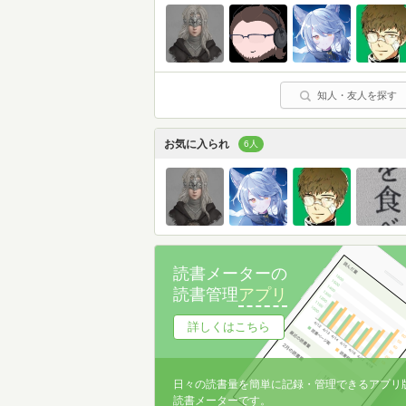
知人・友人を探す
お気に入られ
6人
読書メーターの
読書管理
アプリ
詳しくはこちら
日々の読書量を簡単に記録・管理できるアプリ
読書メーターです。