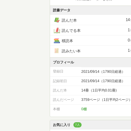
読書データ
14
読んだ本
1
読んでる本
0
積読本
1
読みたい本
プロフィール
登録日
2021/09/14（1790日経過）
記録初日
2021/09/14（1790日経過）
読んだ本
14冊（1日平均0.01冊)
読んだページ
3759ページ（1日平均2ページ
本棚
0棚
お気に入り
7人