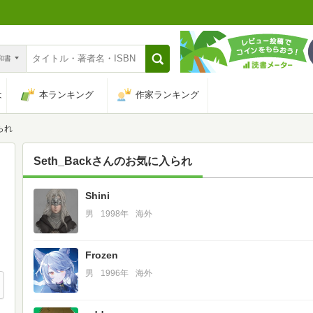
n和書
は
本ランキング
作家ランキング
られ
Seth_Back
さんのお気に入られ
Shini
6
男
1998年
海外
Frozen
男
1996年
海外