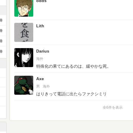
odds
冊
Lith
冊
冊
Darius
冊
海外
特殊化の果てにあるのは、緩やかな死。
Axe
男
海外
はりきって電話に出たらファクシミリ
）
全6件を表示