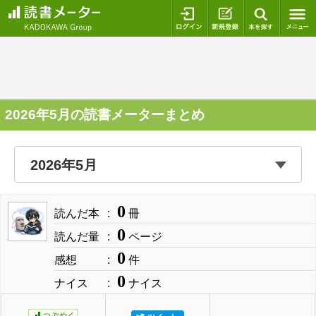
ログイン
新規登録
本を探
2026年5月の読書メーターまとめ
0
読んだ本
冊
0
読んだ量
ページ
0
感想
件
0
ナイス
ナイス