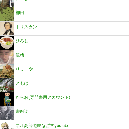
柳田
トリスタン
ひろし
稜哉
りょーや
ともは
たらお(専門書用アカウント)
書痴楽
ネオ高等遊民@哲学youtuber