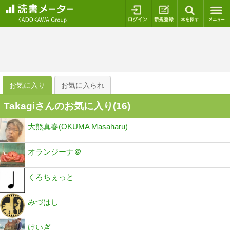
ログイン
新規登録
本を探
お気に入り
お気に入られ
Takagiさんのお気に入り(
16
)
大熊真春(OKUMA Masaharu)
オランジーナ＠
くろちぇっと
みづはし
けいぎ