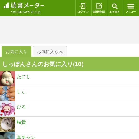
ログイン
新規登録
本を探
お気に入り
お気に入られ
しっぽんさんのお気に入り(
10
)
たにし
しぃ
ひろ
柚貴
草チャン