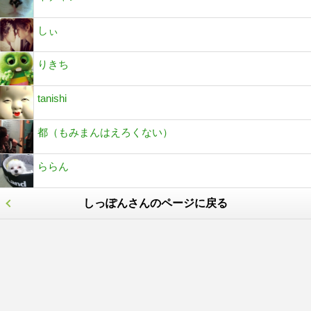
しぃ
りきち
tanishi
都（もみまんはえろくない）
ららん
しっぽんさんのページに戻る