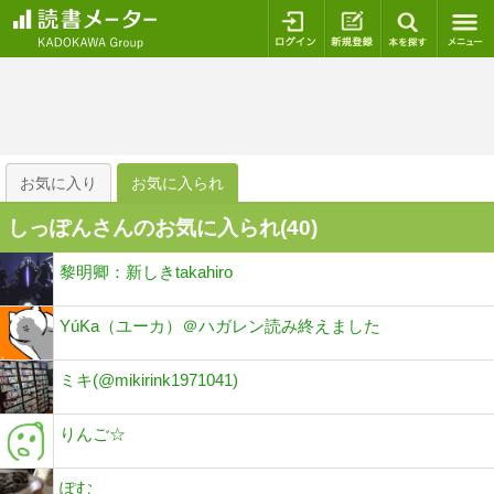
ログイン
新規登録
本を探
お気に入り
お気に入られ
しっぽんさんのお気に入られ(
40
)
黎明卿：新しきtakahiro
YúKa（ユーカ）＠ハガレン読み終えました
ミキ(@mikirink1971041)
りんご☆
ぽむ