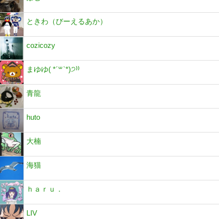
ときわ（びーえるあか）
cozicozy
まゆゆ( *´꒳`*)੭⁾⁾
青龍
huto
大楠
海猫
ｈａｒｕ．
LIV