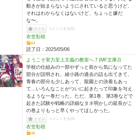
動きが始まらないようにされていると思うけど、
それはわからなくはないけど、ちょっと嫌だ
な〜。
コメントする(
0
)
ナイス
衣笠彰梧
64
読了日：
2025/05/06
ようこそ実力至上主義の教室へ 7 (MF文庫J)
学校の仕組みの一部やずっと前から気になってた
部分が説明され、綾小路の過去の話も出てきて、
青春の部分も少しあって、龍園との決着もあっ
て…いろんなことがついに起きたって印象を与え
るような一巻だった。ただ、第1巻、第3巻などで
起きた試験や戦略の詳細なタネ明かしの延長がこ
の巻よりもっと早くやってほしかった。
コメントする(
0
)
ナイス
衣笠彰梧
46