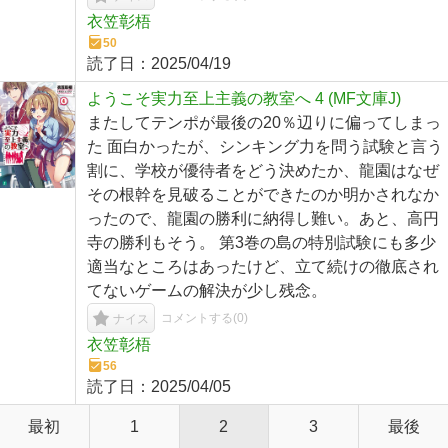
衣笠彰梧
50
読了日：
2025/04/19
ようこそ実力至上主義の教室へ 4 (MF文庫J)
またしてテンポが最後の20％辺りに偏ってしまっ
た 面白かったが、シンキング力を問う試験と言う
割に、学校が優待者をどう決めたか、龍園はなぜ
その根幹を見破ることができたのか明かされなか
ったので、龍園の勝利に納得し難い。あと、高円
寺の勝利もそう。 第3巻の島の特別試験にも多少
適当なところはあったけど、立て続けの徹底され
てないゲームの解決が少し残念。
コメントする(
0
)
ナイス
衣笠彰梧
56
読了日：
2025/04/05
最初
1
2
3
最後