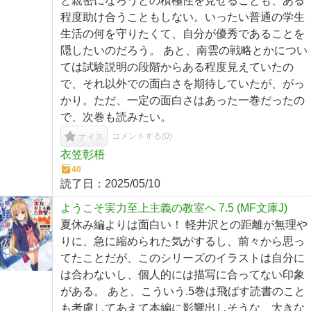
と親密になろうとの積極性を見せることも、ある
程度助け合うこともしない。いったい普通の学生
生活の何を守りたくて、自分が優秀であることを
隠したいのだろう。 あと、南雲の戦略とかについ
ては試験説明の段階からある程度見えていたの
で、それ以外での面白さを期待していたが、がっ
かり。ただ、一定の面白さはあった一巻だったの
で、次巻も読みたい。
コメントする(
0
)
ナイス
衣笠彰梧
40
読了日：
2025/05/10
ようこそ実力至上主義の教室へ 7.5 (MF文庫J)
夏休み編よりは面白い！ 軽井沢との距離が無理や
りに、急に縮められた気がするし、前々から思っ
てたことだが、このシリーズのイラストは自分に
は合わないし、個人的には描写に合ってない印象
がある。 あと、こういう.5巻は飛ばす読書のこと
も考慮してあえて本編に影響出しそうな、大きな