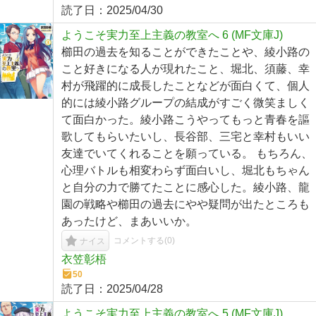
読了日：
2025/04/30
ようこそ実力至上主義の教室へ 6 (MF文庫J)
櫛田の過去を知ることができたことや、綾小路の
こと好きになる人が現れたこと、堀北、須藤、幸
村が飛躍的に成長したことなどが面白くて、個人
的には綾小路グループの結成がすごく微笑ましく
て面白かった。綾小路こうやってもっと青春を謳
歌してもらいたいし、長谷部、三宅と幸村もいい
友達でいてくれることを願っている。 もちろん、
心理バトルも相変わらず面白いし、堀北もちゃん
と自分の力で勝てたことに感心した。綾小路、龍
園の戦略や櫛田の過去にやや疑問が出たところも
あったけど、まあいいか。
コメントする(
0
)
ナイス
衣笠彰梧
50
読了日：
2025/04/28
ようこそ実力至上主義の教室へ 5 (MF文庫J)