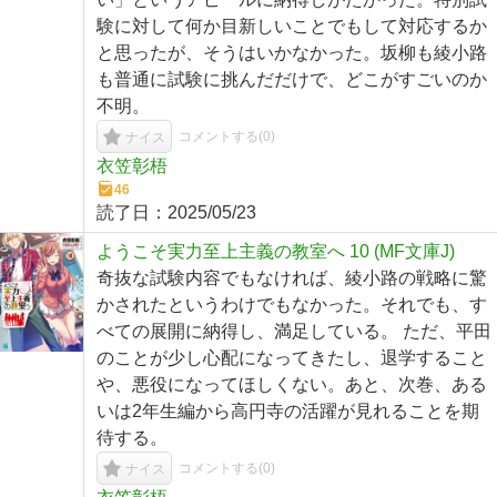
験に対して何か目新しいことでもして対応するか
と思ったが、そうはいかなかった。坂柳も綾小路
も普通に試験に挑んだだけで、どこがすごいのか
不明。
コメントする(
0
)
ナイス
衣笠彰梧
46
読了日：
2025/05/23
ようこそ実力至上主義の教室へ 10 (MF文庫J)
奇抜な試験内容でもなければ、綾小路の戦略に驚
かされたというわけでもなかった。それでも、す
べての展開に納得し、満足している。 ただ、平田
のことが少し心配になってきたし、退学すること
や、悪役になってほしくない。あと、次巻、ある
いは2年生編から高円寺の活躍が見れることを期
待する。
コメントする(
0
)
ナイス