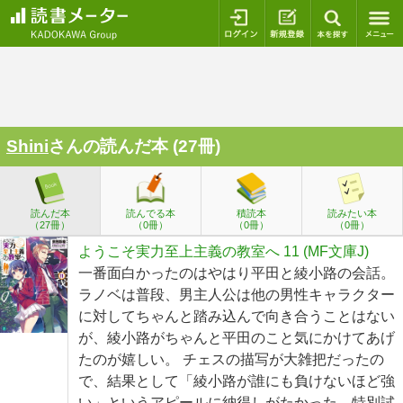
ログイン
新規登録
本を探
Shini
さんの読んだ本 (27冊)
読んだ本
読んでる本
積読本
読みたい本
（27冊）
（0冊）
（0冊）
（0冊）
ようこそ実力至上主義の教室へ 11 (MF文庫J)
一番面白かったのはやはり平田と綾小路の会話。
ラノベは普段、男主人公は他の男性キャラクター
に対してちゃんと踏み込んで向き合うことはない
が、綾小路がちゃんと平田のこと気にかけてあげ
たのが嬉しい。 チェスの描写が大雑把だったの
で、結果として「綾小路が誰にも負けないほど強
い」というアピールに納得しがたかった。特別試