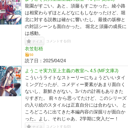
龍園がすごい。あと、須藤もすごかった。綾小路
は相変わらずほとんどなにもしなかったけど、堀
北に対する説教は確かに響いたし、最後の坂柳と
の対話シーンも面白かった。 堀北と須藤の成長に
は感動。
コメントする(
0
)
ナイス
衣笠彰梧
50
読了日：
2025/04/24
ようこそ実力至上主義の教室へ 4.5 (MF文庫J)
こういうライトなストーリーにちょうどいいタイ
ミングだったが、コメディー要素があまり面白く
ないし、新鮮さがない。3バカの計画もありきた
りすぎた。 前々から思ってたけど、このシリーズ
の入り絵のスタイルは正直自分には合わない。 と
ころどころに出てきた本編内容の深掘りが面白か
った。よし、それじゃあ、2学期に突入だー！
コメントする(
0
)
ナイス