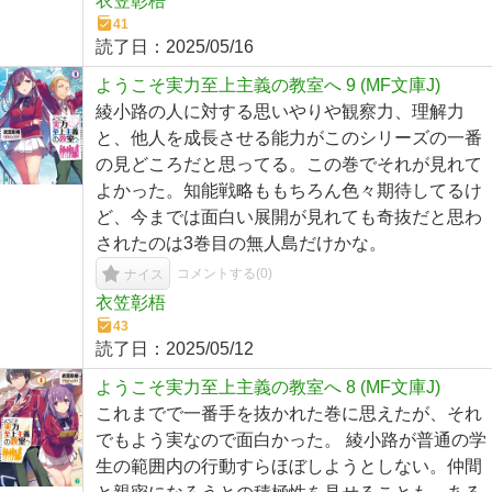
衣笠彰梧
41
読了日：
2025/05/16
ようこそ実力至上主義の教室へ 9 (MF文庫J)
綾小路の人に対する思いやりや観察力、理解力
と、他人を成長させる能力がこのシリーズの一番
の見どころだと思ってる。この巻でそれが見れて
よかった。知能戦略ももちろん色々期待してるけ
ど、今までは面白い展開が見れても奇抜だと思わ
されたのは3巻目の無人島だけかな。
コメントする(
0
)
ナイス
衣笠彰梧
43
読了日：
2025/05/12
ようこそ実力至上主義の教室へ 8 (MF文庫J)
これまでで一番手を抜かれた巻に思えたが、それ
でもよう実なので面白かった。 綾小路が普通の学
生の範囲内の行動すらほぼしようとしない。仲間