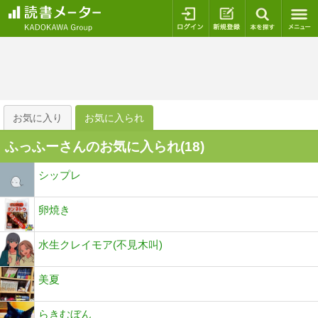
ログイン
新規登録
本を探
お気に入り
お気に入られ
ふっふーさんのお気に入られ(
18
)
シップレ
卵焼き
水生クレイモア(不見木叫)
美夏
らきむぼん