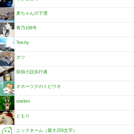
麦ちゃんの下僕
青乃108号
Tetchy
カツ
探偵小説歩行者
オホーツクのトビウオ
starbro
ともり
ニックネーム（最大255文字）