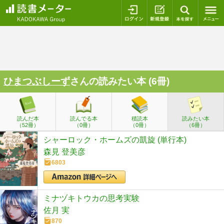
ログイン
新規登録
本を探
ひまつぶしーず
さんの読みたい本 (6冊)
読んだ本
読んでる本
積読本
読みたい本
（52冊）
（0冊）
（0冊）
（6冊）
シャーロック・ホームズの凱旋 (単行本)
森見 登美彦
6803
ミナヅキトウカの思考実験
佐月 実
870