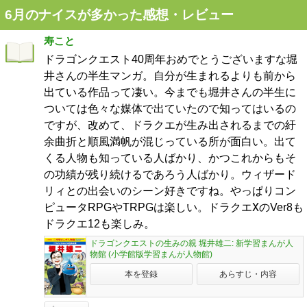
6月のナイスが多かった感想・レビュー
寿こと
ドラゴンクエスト40周年おめでとうございますな堀
井さんの半生マンガ。自分が生まれるよりも前から
出ている作品って凄い。今までも堀井さんの半生に
ついては色々な媒体で出ていたので知ってはいるの
ですが、改めて、ドラクエが生み出されるまでの紆
余曲折と順風満帆が混じっている所が面白い。出て
くる人物も知っている人ばかり、かつこれからもそ
の功績が残り続けるであろう人ばかり。ウィザード
リィとの出会いのシーン好きですね。やっぱりコン
ピュータRPGやTRPGは楽しい。ドラクエⅩのVer8も
ドラクエ12も楽しみ。
ドラゴンクエストの生みの親 堀井雄二: 新学習まんが人
物館 (小学館版学習まんが人物館)
本を登録
あらすじ・内容