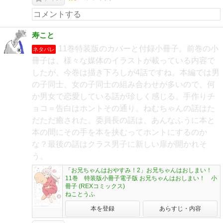
寿こと
11巻特装版のカバーと付録小冊子。前巻の小
ネタバレ
冊子は、様々な媒体のイラストが載っている内容で
したが、今巻は描き下ろしが4話ですね。本編では男
の子同士、女の子同士の組み合わせが多いので、何
か男女で恋愛している話が珍しく感じる。手作りチ
ョコ＝告白はホントその通り。ねむちゃんの話はた
だただ癒された。委員長の話は、あんなふうに本と
本の間にその手を本を挟むってホントにするのか
な？最後の話はクラス男子に新しい扉が開かれそ
う。
「お兄ちゃんはおやすみ！2」お兄ちゃんはおしまい！
11巻 特装版小冊子電子版 お兄ちゃんはおしまい！ 小
冊子 (REXコミックス)
ねことうふ
本を登録
あらすじ・内容