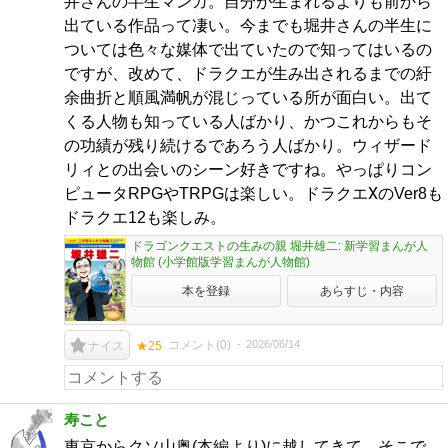
井さんの半生マンガ。自分が生まれるよりも前から
出ている作品って凄い。今までも堀井さんの半生に
ついては色々な媒体で出ていたので知ってはいるの
ですが、改めて、ドラクエが生み出されるまでの紆
余曲折と順風満帆が混じっている所が面白い。出て
くる人物も知っている人ばかり、かつこれからもそ
の功績が残り続けるであろう人ばかり。ウィザード
リィとの出会いのシーン好きですね。やっぱりコン
ピュータRPGやTRPGは楽しい。ドラクエⅩのVer8も
ドラクエ12も楽しみ。
ドラゴンクエストの生みの親 堀井雄二: 新学習まんが人
物館 (小学館版学習まんが人物館)
本を登録
あらすじ・内容
コメント(
0
)
2026/06/14
ナイス
★25
寿こと
東京からクソ山奥(本編より)に越してきて、そこで