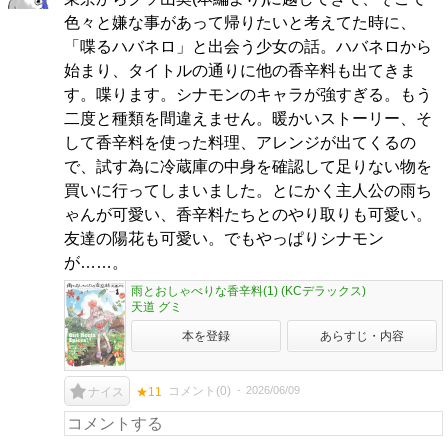
色々と嫌な事があって帰りたいと考えてた時に、
「喋るハバネロ」と出会う少女の話。ハバネロから
始まり、タイトルの通りに他の香辛料も出てきま
す。喋ります。シナモンのキャラが強すぎる。もう
二度と種類を間違えません。暖かいストーリー、そ
して香辛料を使った料理、アレンジが出てくるの
で、試す為に冷蔵庫の中身を確認して足りない物を
買いに行ってしまいました。とにかく主人公の雨ち
ゃんが可愛い、香辛料たちとのやり取りも可愛い。
友達の陽花も可愛い。でもやっぱりシナモン
が……。
雨とおしゃべりな香辛料(1) (KCデラックス)
天道 グミ
本を登録
あらすじ・内容
コメント(
0
)
2026/06/09
ナイス
★11