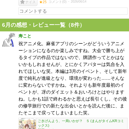
コメント(
0
)
2026/06/14
ナイス
★25
6月の感想・レビュー一覧（8件）
寿こと
祝アニメ化。麻雀アプリのシーンがどういうアニメ
ーションになるのか楽しみですね。大会で勝ち上が
るタイプの作品ではないので、牌譜作ってとかはな
いかもしれませんが、とにかくアバターは気合を入
れてほしいな笑。本編は3月のイベント、そして新年
度で純礼が進級となり、環境が変わった……そんな
に変わらないですかね。それよりも新年度最初のイ
ベントが、冴のダイエット＆おいろけとはやります
ね。しかも1話で終わるかと思えば長引くし。その後
の修学旅行での新たな出会いとかを読んだ後に、ま
たそこまで戻ってしまいました笑。
ごきげんよう、一局いかが？ ５ (まんがタイムKRコミ
ックス)