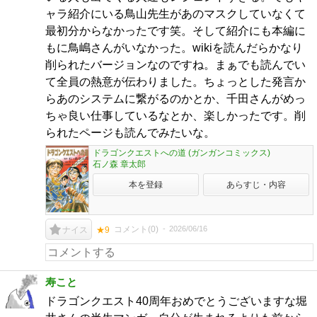
ャラ紹介にいる鳥山先生があのマスクしていなくて
最初分からなかったです笑。そして紹介にも本編に
もに鳥嶋さんがいなかった。wikiを読んだらかなり
削られたバージョンなのですね。まぁでも読んでい
て全員の熱意が伝わりました。ちょっとした発言か
らあのシステムに繋がるのかとか、千田さんがめっ
ちゃ良い仕事しているなとか、楽しかったです。削
られたページも読んでみたいな。
ドラゴンクエストへの道 (ガンガンコミックス)
石ノ森 章太郎
本を登録
あらすじ・内容
コメント(
0
)
2026/06/16
ナイス
★9
寿こと
ドラゴンクエスト40周年おめでとうございますな堀