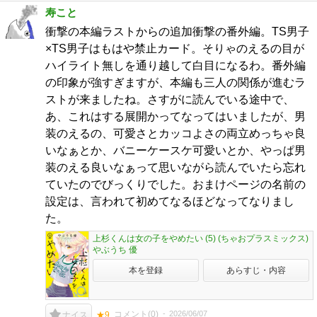
寿こと
衝撃の本編ラストからの追加衝撃の番外編。TS男子
×TS男子はもはや禁止カード。そりゃのえるの目が
ハイライト無しを通り越して白目になるわ。番外編
の印象が強すぎますが、本編も三人の関係が進むラ
ストが来ましたね。さすがに読んでいる途中で、
あ、これはする展開かってなってはいましたが、男
装のえるの、可愛さとカッコよさの両立めっちゃ良
いなぁとか、バニーケースケ可愛いとか、やっぱ男
装のえる良いなぁって思いながら読んでいたら忘れ
ていたのでびっくりでした。おまけページの名前の
設定は、言われて初めてなるほどなってなりまし
た。
上杉くんは女の子をやめたい (5) (ちゃおプラスミックス)
やぶうち 優
本を登録
あらすじ・内容
コメント(
0
)
2026/06/07
ナイス
★9