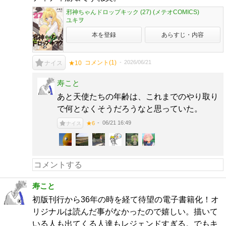
邪神ちゃんドロップキック (27) (メテオCOMICS)
ユキヲ
本を登録
あらすじ・内容
コメント(
1
)
2026/06/21
ナイス
★10
寿こと
あと天使たちの年齢は、これまでのやり取り
で何となくそうだろうなと思っていた。
06/21 16:49
★6
ナイス
寿こと
初版刊行から36年の時を経て待望の電子書籍化！オ
リジナルは読んだ事がなかったので嬉しい。描いて
いる人も出てくる人達もレジェンドすぎる。でもキ