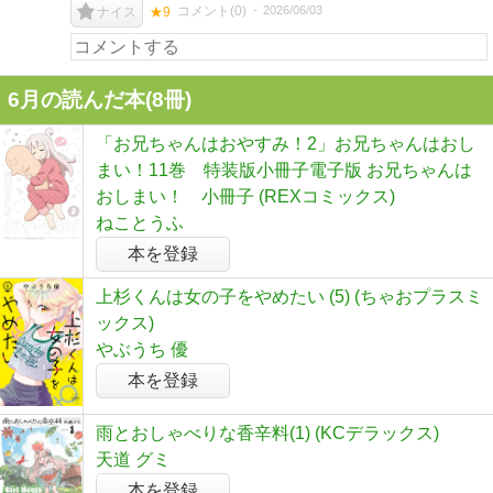
コメント(
0
)
2026/06/03
ナイス
★9
6月の読んだ本(8冊)
「お兄ちゃんはおやすみ！2」お兄ちゃんはおし
まい！11巻 特装版小冊子電子版 お兄ちゃんは
おしまい！ 小冊子 (REXコミックス)
ねことうふ
本を登録
上杉くんは女の子をやめたい (5) (ちゃおプラスミ
ックス)
やぶうち 優
本を登録
雨とおしゃべりな香辛料(1) (KCデラックス)
天道 グミ
本を登録