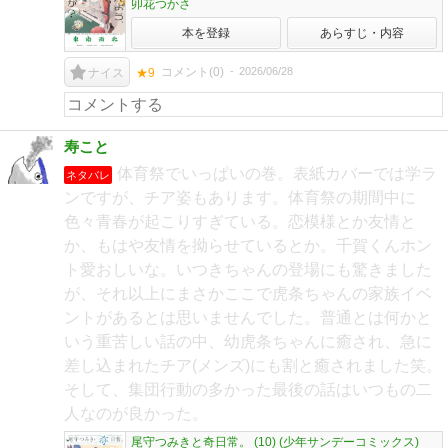
卯花つかさ
本を登録
あらすじ・内容
コメント(
0
)
2026/06/28
ナイス
★9
寿こと
体育祭でいっぱいの巻。表紙カバーでは学ラ
ネタバレ
ンですが、チア姿もあります。体育祭の期間中に
色々青春が起こりすぎている。恋模様とか友情と
か、もはや友情を拗らせているとか。千賀くんホン
ト愛おしいな。いつきちゃんの登場にも驚きました
が、それ以上にまさかここで虎条ちゃんの家族イベ
ントがあるとは思いませんでした。普通とは何かと
いう重苦しい話の中、幼虎条ちゃんに癒され、急に
差し込まれたチア(メンズ)にも割と癒されました笑。
そして、集団行動の多かった最後の話はいつもの二
人なのが良かった。
尾守つみきと奇日常。 (10) (少年サンデーコミックス)