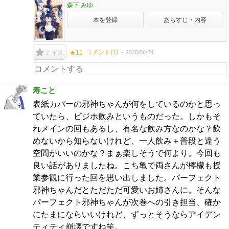
森下 みゆ
本を登録
あらすじ・内容
コメント(
1
)
2026/06/24
ナイス
★11
寿こと
表紙カバーの邪神ちゃんが何をしているのかと思っ
ていたら、ビジホ飲みというものだった。しかもそ
れメインの回もあるし、有名な飲み方なのかな？飲
めないから知らないけれど、一人飲み＋普段と違う
空間がいいのかな？まぁ楽しそうで何より。今回も
良い話がありましたね。こち亀で両さんが檸檬も授
業参観に行った回を思い出しました。パーフェクト
邪神ちゃんだとただただ可愛いお姉さんに。そんな
パーフェクト邪神ちゃんが次巻への引き担当、確か
にたまにならいいけれど、ずっとそうならアイデン
ティティ崩壊ですね笑。