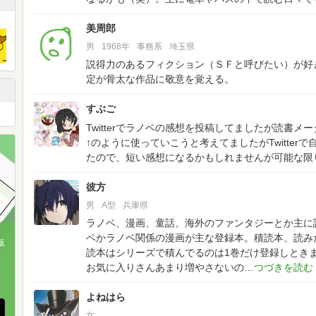
美周郎
男
1968年
事務系
埼玉県
説得力のあるフィクション（ＳＦと呼びたい）が好
定が骨太な作品に敬意を覚える。
すぶご
Twitterでラノベの感想を投稿してましたが読書
↑のように使っていこうと考えてましたがTwitte
たので、短い感想になるかもしれませんが可能な限
彼方
男
A型
兵庫県
ラノベ、漫画、童話、海外のファンタジーとか主に
ベかラノベ関係の漫画が主な登録本。積読本、読み
版
読本はシリーズで積んでるのは1巻だけ登録しとき
お気に入りさんあまり増やさないの
、
よねはら
女