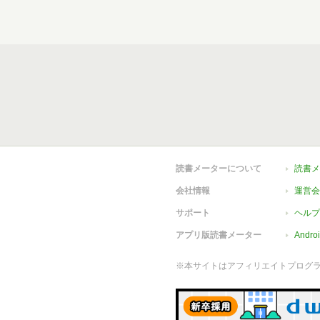
読書メーターについて
読書メ
会社情報
運営会
サポート
ヘルプ
アプリ版読書メーター
Andr
※本サイトはアフィリエイトプログ