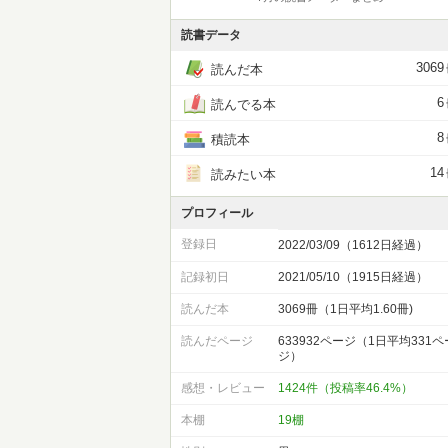
読書データ
3069
読んだ本
6
読んでる本
8
積読本
14
読みたい本
プロフィール
登録日
2022/03/09（1612日経過）
記録初日
2021/05/10（1915日経過）
読んだ本
3069冊（1日平均1.60冊)
読んだページ
633932ページ（1日平均331ペ
ジ）
感想・レビュー
1424件（投稿率46.4%）
本棚
19棚