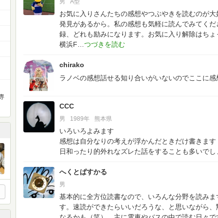
男
A型
お気に入りさんたちの感想やつぶやきを読むのが大
発見があるから。私の感想も気軽に読んでみてくだ
録、どれも励みになります。お気に入り解除はちょ
横浜F
chirako
ラノベの感想話せる知り合いがいないのでここに感
専
CCC
男
1989年
熊本県
いろいろよみます
感想は自分なりの考えが浮かんだときだけ書きます
日和ったり的外れなズレた話をすることも多いでし
へくとぱすかる
男
基本的に全方位読書なので、いろんな分野を読みま
す。速読ができたらいいだろうな、と思いながら、
なるかも（笑）。主に電車やバスの中で読む日々で