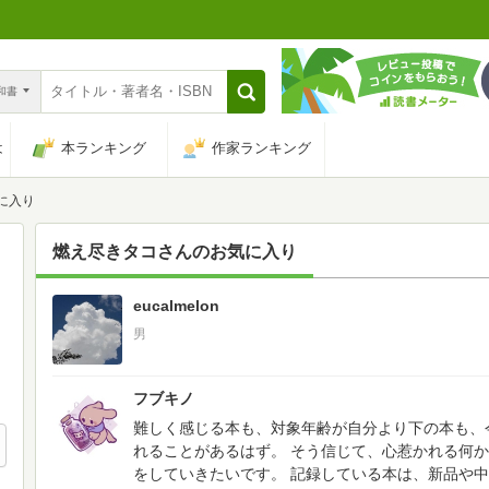
n和書
は
本ランキング
作家ランキング
に入り
燃え尽きタコ
さんのお気に入り
eucalmelon
108
男
フブキノ
難しく感じる本も、対象年齢が自分より下の本も、
れることがあるはず。
そう信じて、心惹かれる何か
をしていきたいです。
記録している本は、新品や中