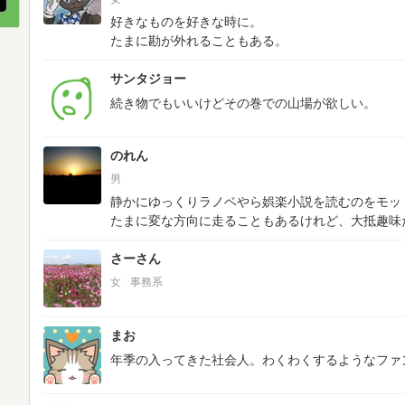
好きなものを好きな時に。
たまに勘が外れることもある。
サンタジョー
続き物でもいいけどその巻での山場が欲しい。
のれん
男
静かにゆっくりラノベやら娯楽小説を読むのをモッ
たまに変な方向に走ることもあるけれど、大抵趣味
さーさん
女
事務系
まお
年季の入ってきた社会人。わくわくするようなファ