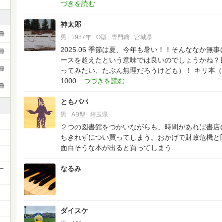
神太郎
冊
男
1987年
O型
専門職
宮城県
2025.06 季節は夏、今年も暑い！！そんななか無事
冊
ースを超えたという意味では良いのでしょうかね？目
冊
ってみたい、たぶん無理だろうけども）！
キリ本（
1000
冊
ともパパ
男
AB型
埼玉県
２つの図書館をつかいながらも、時間があれば書店
ちきれずについ買ってしまう。おかげで財政危機と
面白そうな本が出ると買ってしまう…
なるみ
ー
ダイスケ