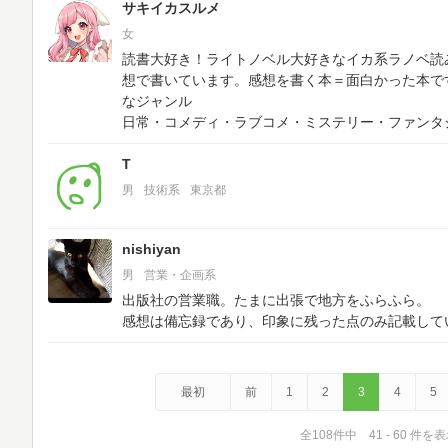
サキイカスルメ
女
読書大好き！ライトノベル大好きなイカ系ラノベ読み
想で書いています。感想を書く本＝面白かった本で
なジャンル
日常・コメディ・ラブコメ・ミステリー・ファンタ
T
男
技術系
東京都
nishiyan
男
営業・企画系
出版社の営業職。たまに出張で地方をふらふら。
感想は備忘録であり、印象に残った点のみ記載して
最初
前
1
2
3
4
5
全108件中 41 - 60 件を