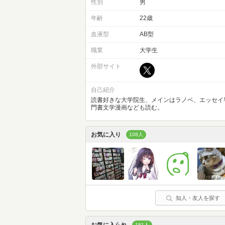
性別
男
年齢
22歳
血液型
AB型
職業
大学生
外部サイト
自己紹介
読書好きな大学院生、メインはラノベ、エッセイ
門書文学漫画なども読む。
お気に入り
108人
知人・友人を探す
181人