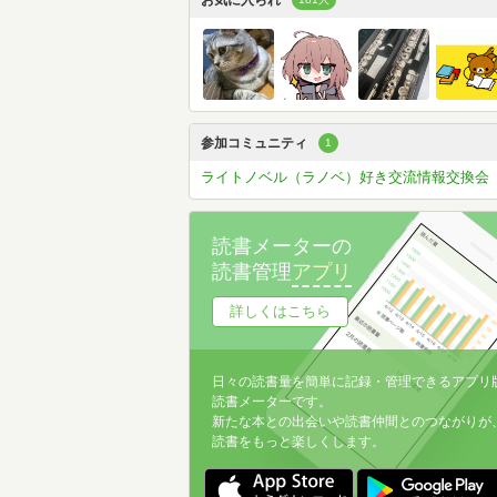
お気に入られ
参加コミュニティ
1
ライトノベル（ラノベ）好き交流情報交換会
読書メーターの
読書管理
アプリ
詳しくはこちら
日々の読書量を簡単に記録・管理できるアプリ
読書メーターです。
新たな本との出会いや読書仲間とのつながりが
読書をもっと楽しくします。