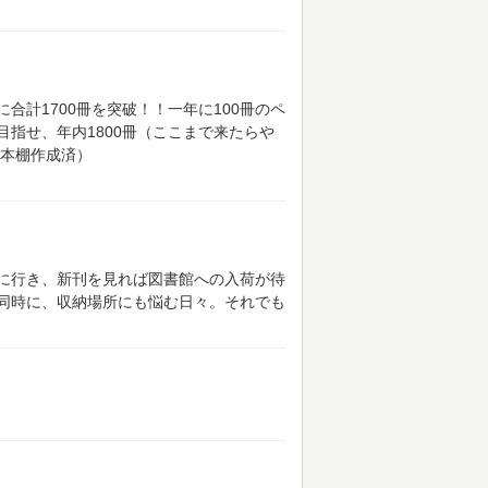
に合計1700冊を突破！！一年に100冊のペ
指せ、年内1800冊（ここまで来たらや
本棚作成済）
に行き、新刊を見れば図書館への入荷が待
同時に、収納場所にも悩む日々。それでも