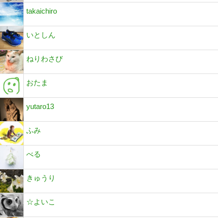
takaichiro
いとしん
ねりわさび
おたま
yutaro13
ふみ
べる
きゅうり
☆よいこ