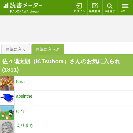
ログイン
新規登録
本を探
お気に入り
お気に入られ
佐々陽太朗（K.Tsubota）さんのお気に入られ
(
1811
)
Lara
absinthe
はな
えりまき