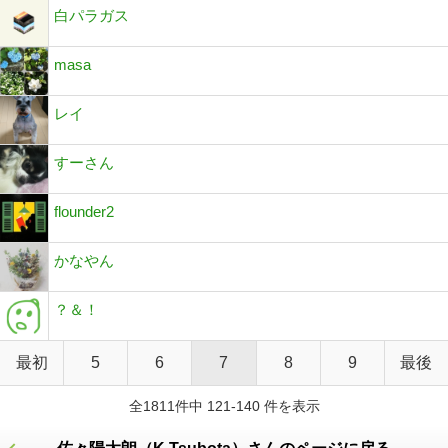
白パラガス
masa
レイ
すーさん
flounder2
かなやん
？＆！
最初
5
6
7
8
9
最後
全1811件中 121-140 件を表示