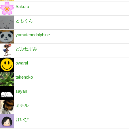
Sakura
ともくん
yamatenodolphine
どぶねずみ
owarai
takenoko
sayan
ミチル
けいぴ