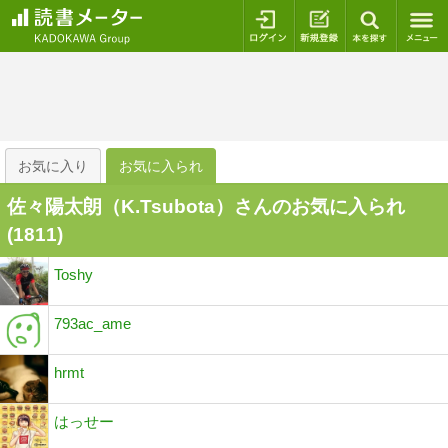
ログイン
新規登録
本を探
お気に入り
お気に入られ
佐々陽太朗（K.Tsubota）さんのお気に入られ
(
1811
)
Toshy
793ac_ame
hrmt
はっせー