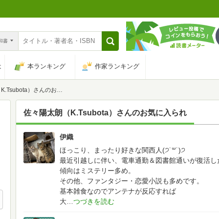
n和書
は
本ランキング
作家ランキング
subota）さんのお気に入られ
佐々陽太朗（K.Tsubota）
さんのお気に入られ
伊織
1811
ほっこり、まったり好きな関西人(੭˙꒳​˙)੭
最近引越しに伴い、電車通勤＆図書館通いが復活したので
傾向はミステリー多め。
その他、ファンタジー・恋愛小説も多めです。
基本雑食なのでアンテナが反応すれば
大