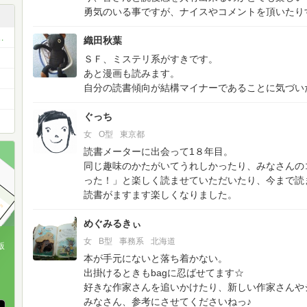
勇気のいる事ですが、ナイスやコメントを頂いたり
を食べたら書いていくコミュ
織田秋葉
ＳＦ、ミステリ系がすきです。
あと漫画も読みます。
自分の読書傾向が結構マイナーであることに気づい
ぐっち
女
O型
東京都
読書メーターに出会って1８年目。
同じ趣味のかたがいてうれしかったり、みなさんの
った！」と楽しく読ませていただいたり、今まで読
読書がますます楽しくなりました。
めぐみるきぃ
女
B型
事務系
北海道
版
本が手元にないと落ち着かない。
、
出掛けるときもbagに忍ばせてます☆
好きな作家さんを追いかけたり、新しい作家さんや
みなさん、参考にさせてくださいねっ♪