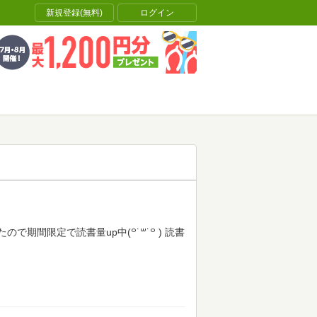
新規登録(無料)
ログイン
期間限定で読書量up中(꒪˙꒳˙꒪ )
読書