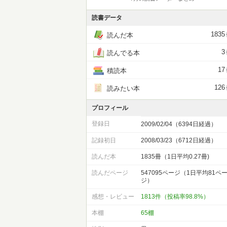
読書データ
1835
読んだ本
3
読んでる本
17
積読本
126
読みたい本
プロフィール
登録日
2009/02/04（6394日経過）
記録初日
2008/03/23（6712日経過）
読んだ本
1835冊（1日平均0.27冊)
読んだページ
547095ページ（1日平均81ペ
ジ）
感想・レビュー
1813件（投稿率98.8%）
本棚
65棚