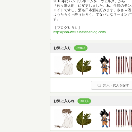
2018年にハンドルネームを「ウェルズ」から
「佐々陽太朗」に変更しました。私、生粋のモン
ロイドですし、酒も日本酒を好みます。ささ＝酒
ようたろう＝酔うたろう、てなバカなネーミング
す。
【ブログＵＲＬ】
http://jhon-wells.hatenablog.com/
お気に入り
2596人
知人・友人を探す
お気に入られ
1811人