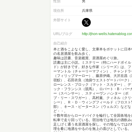
性別
男
現住所
兵庫県
外部サイト
URL/ブログ
http://jhon-wells.hatenablog.co
自己紹介
本と酒をこよなく愛し、文庫本をポケットに日本
の名居酒屋を飲み歩く。
趣味は読書、音楽鑑賞、居酒屋めぐり旅。
読書は主に小説。ミステリー（特にハードボイル
ド）が好きです。好きな作家（シリーズ）は、フ
ーマントル（チャーリーマフィン）、チャンドラ
（フィリップマーロー）、藤原伊織、大沢在昌（
宿鮫）、石田衣良（池袋ウエストゲートパーク）
ローレンス・ブロック（マット・スカダー）、デ
ック・フランシス（競馬）、ロバート・B・パー
ー（スペンサー）、スティーヴン ハンター（ボ
ブ・リー・スワガー）、高村薫、クィネル（クリ
シー）、Ｒ・Ｄ・ウィングフィールド（フロスト
部）、キース・ピータースン（ウェルズ）などな
ど・・。
十数年前からロードバイクを輪行して全国各地を
転車で走り回っている。宿泊地では地元の酒飲み
足しげく通う名居酒屋を探し、その地ならではの
理を肴に地酒をやるのを無上の喜びとしている。