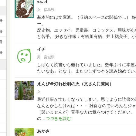
sa-ki
女
福島県
基本的には文庫派。（収納スペースの関係で…）
好
冊
ー。
歴史物、エッセイ、児童書、コミックス、興味があ
冊
と苦手。
好きな作家：有栖川有栖、井上祐美子、小
冊
イチ
冊
男
宮城県
しばらく読書から離れていました。数年ぶりに本屋さ
たいなあ」となり、また少しずつ本を読み始めてい
えんび＠灯れ松明の火（文さんに賛同）
女
最近仕事が忙しくなってしまい、思うように読書の
ー
なんとかしなければ・・・
雑食なのでいろんなジャ
（襲いませんが）苦手な方は気をつけてください。
の
あかさ