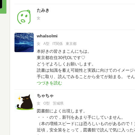
たみき
女
whalsolmi
女
A型
IT関係
東京都
本好きの皆さまこんにちは。
東京都在住30代OLです♡
どうぞよろしくお願いします。
読書は知識を蓄え可能性と実践に向けてのイメージ
手に取り、読んでみることから全てが始まる。
そん
ちゃちゃ
女
O型
茨城県
図書館によく出現します。
・・・ので，新刊をあまり手にしていません。
（本の増殖スピードには恐ろしいものがあるので！
近頃，安全策をとって，図書館で読んで気に入った