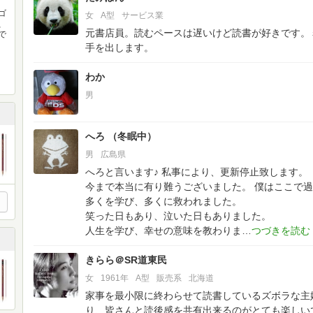
ゴ
女
A型
サービス業
、
元書店員。読むペースは遅いけど読書が好きです。
で
手を出します。
わか
男
へろ （冬眠中）
男
広島県
へろと言います♪
私事により、更新停止致します。
今まで本当に有り難うございました。
僕はここで過
多くを学び、多くに救われました。
笑った日もあり、泣いた日もありました。
人生を学び、幸せの意味を教わりま
きらら＠SR道東民
女
1961年
A型
販売系
北海道
家事を最小限に終わらせて読書しているズボラな主
り、皆さんと読後感を共有出来るのがとても楽しい