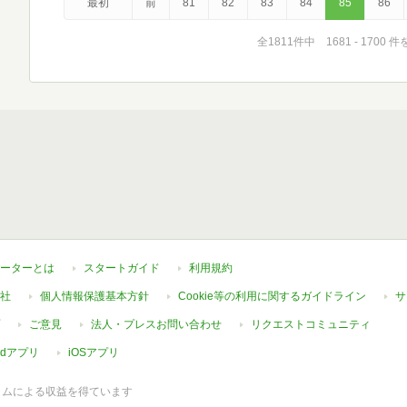
最初
前
81
82
83
84
85
86
全1811件中 1681 - 1700 
ーターとは
スタートガイド
利用規約
社
個人情報保護基本方針
Cookie等の利用に関するガイドライン
サ
ご意見
法人・プレスお問い合わせ
リクエストコミュニティ
oidアプリ
iOSアプリ
ラムによる収益を得ています