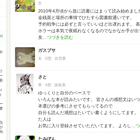
女
2010年4月頃から急に読書にはまって読み始めまし
金銭面と場所の事情でひたすら図書館通いです。
予約戦争には必ずと言っていいほど出遅れます。
基
ホラーは本気で夜眠れなくなるのでなかなか手が出
m/
友
ガスブサ
中
女
O型
自営業
リ
ー
さと
新
、
男
A型
技術系
ィ
ゆっくりと自分のペースで
カ
いろんな本が読みたいです。
皆さんの感想文はいつ
ー
本選びの参考にさせてもらってるので
警
自分も読んだ感想はたいてい書くようにしてます。
た人は
自
お気に入り登録させていただいてます。
よろし
が
料
たみぽん