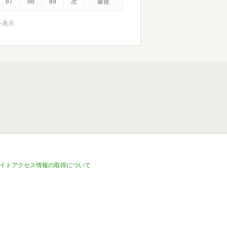
87
88
89
次
最後
件を表示
イトアクセス情報の取得について