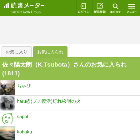
ログイン
新規登録
本を探
お気に入り
お気に入られ
佐々陽太朗（K.Tsubota）さんのお気に入られ
(
1811
)
ちゃび
haru@(プチ復活)灯れ松明の火
sapphir
kohaku