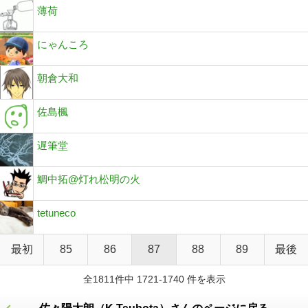
薄荷
にゃんころ
朝倉大和
佐島楓
遅筆堂
鯛中拓@灯れ松明の火
tetuneco
最初
85
86
87
88
89
最後
全1811件中 1721-1740 件を表示