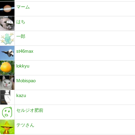
マーム
はち
一郎
st46max
lokkyu
Mobispao
kazu
セルジオ肥前
テツさん