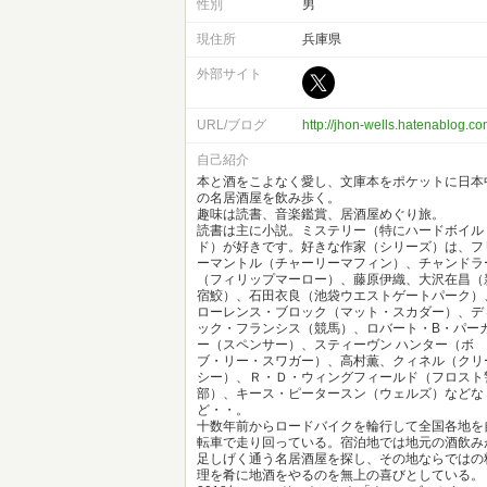
性別
男
現住所
兵庫県
外部サイト
URL/ブログ
http://jhon-wells.hatenablog.co
自己紹介
本と酒をこよなく愛し、文庫本をポケットに日本
の名居酒屋を飲み歩く。
趣味は読書、音楽鑑賞、居酒屋めぐり旅。
読書は主に小説。ミステリー（特にハードボイル
ド）が好きです。好きな作家（シリーズ）は、フ
ーマントル（チャーリーマフィン）、チャンドラ
（フィリップマーロー）、藤原伊織、大沢在昌（
宿鮫）、石田衣良（池袋ウエストゲートパーク）
ローレンス・ブロック（マット・スカダー）、デ
ック・フランシス（競馬）、ロバート・B・パー
ー（スペンサー）、スティーヴン ハンター（ボ
ブ・リー・スワガー）、高村薫、クィネル（クリ
シー）、Ｒ・Ｄ・ウィングフィールド（フロスト
部）、キース・ピータースン（ウェルズ）などな
ど・・。
十数年前からロードバイクを輪行して全国各地を
転車で走り回っている。宿泊地では地元の酒飲み
足しげく通う名居酒屋を探し、その地ならではの
理を肴に地酒をやるのを無上の喜びとしている。