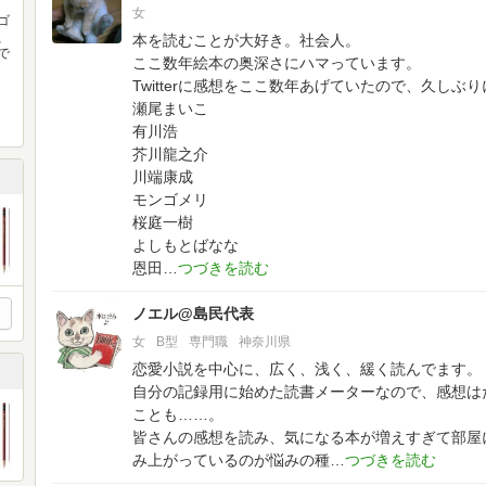
女
ゴ
、
本を読むことが大好き。社会人。
で
ここ数年絵本の奥深さにハマっています。
Twitterに感想をここ数年あげていたので、久しぶ
瀬尾まいこ
有川浩
芥川龍之介
川端康成
モンゴメリ
桜庭一樹
よしもとばなな
恩田
ノエル@島民代表
女
B型
専門職
神奈川県
恋愛小説を中心に、広く、浅く、緩く読んでます。
自分の記録用に始めた読書メーターなので、感想は
ことも……。
皆さんの感想を読み、気になる本が増えすぎて部屋
み上がっているのが悩みの種