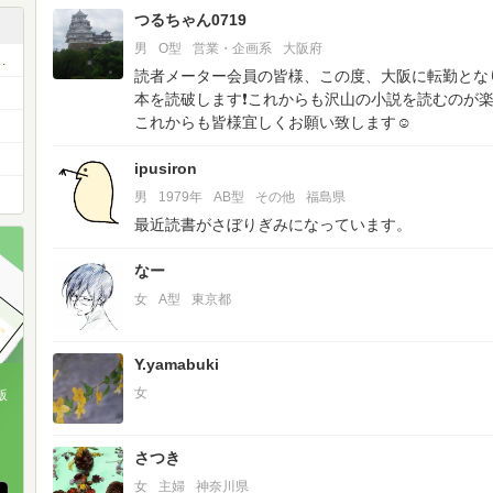
つるちゃん0719
男
O型
営業・企画系
大阪府
を食べたら書いていくコミュ
読者メーター会員の皆様、この度、大阪に転勤とな
本を読破します❗これからも沢山の小説を読むのが
これからも皆様宜しくお願い致します☺
ipusiron
男
1979年
AB型
その他
福島県
最近読書がさぼりぎみになっています。
なー
女
A型
東京都
Y.yamabuki
女
版
、
さつき
女
主婦
神奈川県