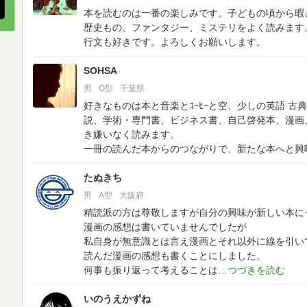
本を読むのは一番の楽しみです。子どもの頃から暇
歴史もの、ファンタジー、ミステリをよく読みます
行文も好きです。よろしくお願いします。
SOHSA
男
O型
千葉県
好きなものは本と音楽とｺｰﾋｰと空、少しの英語
古典
説、学術・専門書、ビジネス書、自己啓発本、漫画
き嫌いなく読みます。
一冊の読んだ本からのつながりで、新たな本へと興
たぬきち
男
A型
大阪府
精読派の方は尊敬しますが自分の興味が新しい本に
漫画の感想は書いていませんでしたが
私自身が無意識とは言え漫画とそれ以外に線を引い
読んだ漫画の感想も書くことにしました。
何事も振り返って考えることは
いのうえかずね