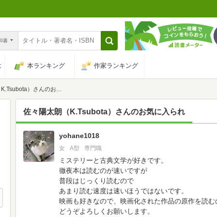
n和書
は
本ランキング
作家ランキング
subota）さんのお気に入られ
佐々陽太朗（K.Tsubota）
さんのお気に入られ
yohane1018
1811
女
A型
専門職
ミステリーと古典文学が好きです。
徹夜本は読むのが速いですが
普段はじっくり読むので
あまり読む速度は速いほうではないです。
映画も好きなので、映画化された作品の原作を読む
どうぞよろしくお願いします。