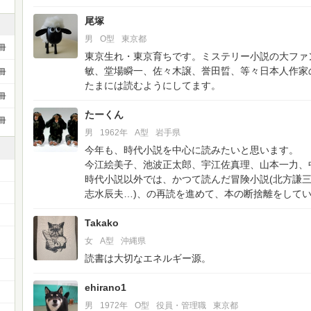
尾塚
男
O型
東京都
冊
東京生れ・東京育ちです。ミステリー小説の大ファ
敏、堂場瞬一、佐々木譲、誉田晢、等々日本人作家
冊
たまには読むようにしてます。
冊
たーくん
冊
男
1962年
A型
岩手県
今年も、時代小説を中心に読みたいと思います。
今江絵美子、池波正太郎、宇江佐真理、山本一力、
時代小説以外では、かつて読んだ冒険小説(北方謙
志水辰夫…)、の再読を進めて、本の断捨離をして
Takako
ー
女
A型
沖縄県
読書は大切なエネルギー源。
ehirano1
男
1972年
O型
役員・管理職
東京都