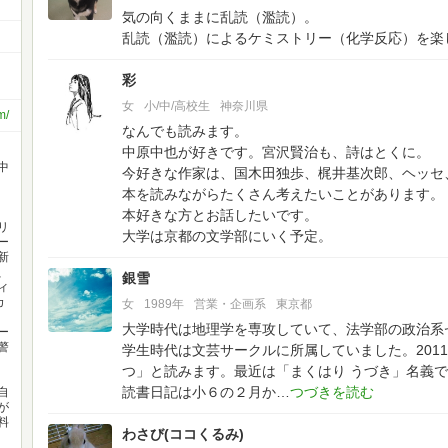
気の向くままに乱読（濫読）。
乱読（濫読）によるケミストリー（化学反応）を楽
彩
女
小/中/高校生
神奈川県
m/
なんでも読みます。
中原中也が好きです。宮沢賢治も、詩はとくに。
中
今好きな作家は、国木田独歩、梶井基次郎、ヘッセ
本を読みながらたくさん考えたいことがあります。
本好きな方とお話したいです。
リ
大学は京都の文学部にいく予定。
ー
新
、
銀雪
ィ
カ
女
1989年
営業・企画系
東京都
大学時代は地理学を専攻していて、法学部の政治系
ー
警
学生時代は文芸サークルに所属していました。201
つ」と読みます。最近は「まくはり うづき」名義
読書日記は小６の２月か
自
が
料
わさび(ココくるみ)