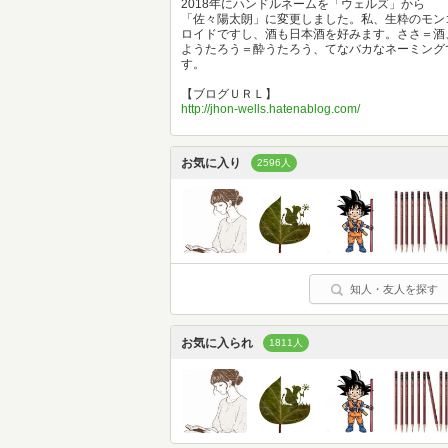
2018年にハンドルネームを「ウェルズ」から
「佐々陽太朗」に変更しました。私、生粋のモン
ロイドですし、酒も日本酒を好みます。ささ＝酒
ようたろう＝酔うたろう、てなバカなネーミング
す。
【ブログＵＲＬ】
http://jhon-wells.hatenablog.com/
お気に入り
2596人
知人・友人を探す
お気に入られ
1811人