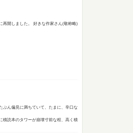
りに再開しました。
好きな作家さん(敬称略)
たぶん偏見に満ちていて、たまに、辛口な
に積読本のタワーが崩壊寸前な程、高く積