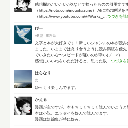
感想欄のだいたいがXなどで拾ったものの引用文で
（https://note.com/inouekazune）
AIに本の解説をさ
（https://www.youtube.com/@Works_
ぴー
AB型
事務系
文字と本が大好きです！新しいジャンルの本が読みた
ました。いままでは貪り食うように読み満腹を優先
でいきたいな〜スピードが遅いのが辛い(ノ_＜)
感想にいいねをいただけると、思った以
はらなり
女
ゆっくり楽しんでます。
かえる
漫画が主ですが、本もちょくちょく読んでいこうと
本は小説、エッセイを好んで読んでます。
漫画は短編集が特に好み。