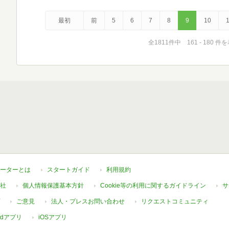
最初
前
5
6
7
8
9
10
1
全1811件中 161 - 180 件
ーターとは
スタートガイド
利用規約
社
個人情報保護基本方針
Cookie等の利用に関するガイドライン
サ
ご意見
法人・プレスお問い合わせ
リクエストコミュニティ
oidアプリ
iOSアプリ