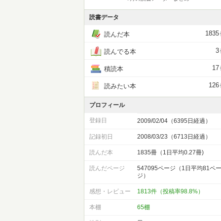
読書データ
1835
読んだ本
3
読んでる本
17
積読本
126
読みたい本
プロフィール
登録日
2009/02/04（6395日経過）
記録初日
2008/03/23（6713日経過）
読んだ本
1835冊（1日平均0.27冊)
読んだページ
547095ページ（1日平均81ペ
ジ）
感想・レビュー
1813件（投稿率98.8%）
本棚
65棚