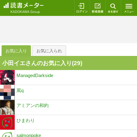
ログイン
新規登録
本を探
お気に入り
お気に入られ
小田イエさんのお気に入り(
29
)
ManagedDarkside
罵q
アミアンの和約
ひまわり
salmonpoke