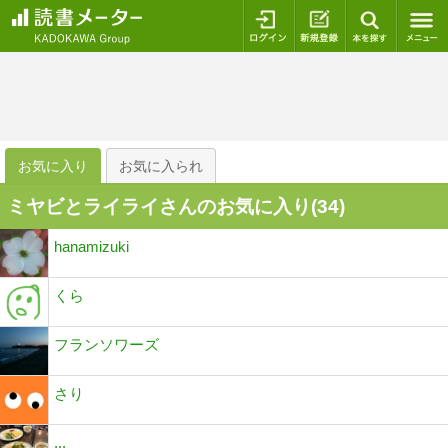
ログイン
新規登録
本を探
お気に入り
お気に入られ
ミヤビとライライさんのお気に入り(
34
)
hanamizuki
くら
フランソワーズ
さり
...