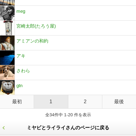
meg
宮崎太郎(たろう屋)
アミアンの和約
アキ
さわら
gtn
最初
1
2
最後
全34件中 1-20 件を表示
ミヤビとライライさんのページに戻る