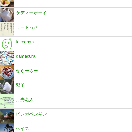
ケディーボーイ
リードっち
takechan
kamakura
せらーらー
紫羊
月光老人
ピンガペンギン
ベイス