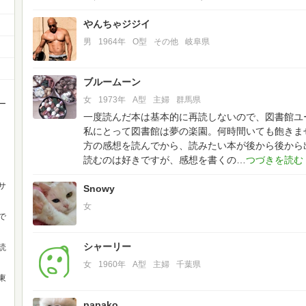
やんちゃジジイ
男
1964年
O型
その他
岐阜県
ブルームーン
女
1973年
A型
主婦
群馬県
ー
一度読んだ本は基本的に再読しないので、図書館ユ
私にとって図書館は夢の楽園。何時間いても飽きま
方の感想を読んでから、読みたい本が後から後から
読むのは好きですが、感想を書くの
サ
Snowy
女
で
シャーリー
読
女
1960年
A型
主婦
千葉県
東
papako