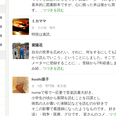
基本的に図書館本ですが、心に残った本は後から買
す。
冊
ミカママ
冊
女
その他
海外
特技は速読。
冊
紫陽花
冊
自分の世界を広めたい。それに、何をするにしても
かり読んでいこう」ということにしました。そこで
メーターに登録することに…。登録から7年経過し
み続
hushi亜子
女
A型
専門職
東京都
ー
nurseで母で一応妻で音楽読書大好き。
小学生の頃から新聞を読むことを日課とし
病気の人が書いた体験記などを読むのが好きで
そこの影響で看護婦になったようなものです。
好き
涙）・戦争・医療、グロです。
皆さんのコメ