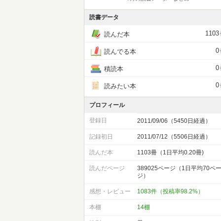
読書データ
1103
読んだ本
0
読んでる本
0
積読本
0
読みたい本
プロフィール
登録日
2011/09/06（5450日経過）
記録初日
2011/07/12（5506日経過）
読んだ本
1103冊（1日平均0.20冊)
読んだページ
389025ページ（1日平均70ペ
ジ）
感想・レビュー
1083件（投稿率98.2%）
本棚
14棚