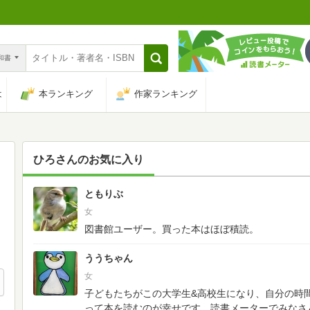
n和書
は
本ランキング
作家ランキング
ひろ
さんのお気に入り
ともりぶ
37
女
図書館ユーザー。買った本はほぼ積読。
ううちゃん
女
子どもたちがこの大学生&高校生になり、自分の時
って本を読むのが幸せです。読書メーターでみなさ