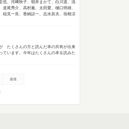
圭也、河﨑秋子、朝井まかて、白川道、浅
、道尾秀介、高村薫、太田愛、樋口明雄、
、稲見一良、香納諒一、志水辰夫、垣根涼
が たくさんの方と読んだ本の共有が出来
っています。今年はたくさんの本を読みた
最後
示