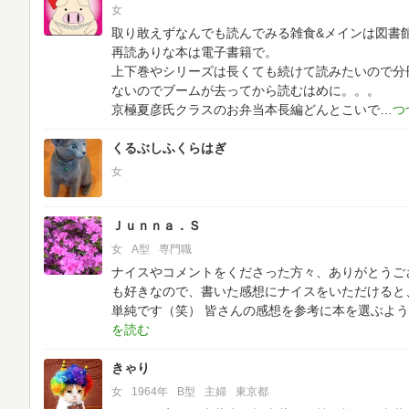
女
取り敢えずなんでも読んでみる雑食&メインは図書
再読ありな本は電子書籍で。
上下巻やシリーズは長くても続けて読みたいので分
ないのでブームが去ってから読むはめに。。。
京極夏彦氏クラスのお弁当本長編どんとこいで
くるぶしふくらはぎ
女
Ｊｕｎｎａ．Ｓ
女
A型
専門職
ナイスやコメントをくださった方々、ありがとうご
も好きなので、書いた感想にナイスをいただけると
単純です（笑）
皆さんの感想を参考に本を選ぶよう
きゃり
女
1964年
B型
主婦
東京都