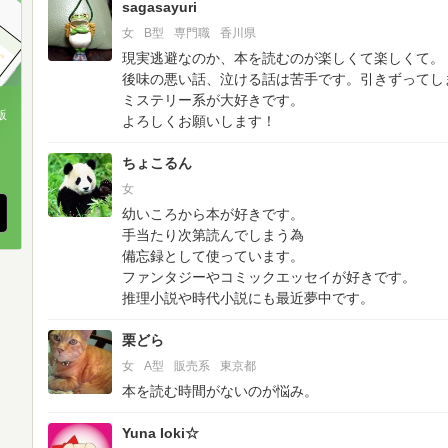
sagasayuri
女
B型
専門職
香川県
現実逃避なのか、本を読むのが楽しくて楽しくて。
後味の悪い話、泣ける話は苦手です。引きずってし
ミステリー系が大好きです。
版
よろしくお願いします！
、
ちょこるん
女
幼いころから本が好きです。
手当たり次第読んでしまう為
備忘録として使っています。
ファンタジーやコミックエッセイが好きです。
推理小説や時代小説にも最近夢中です。
栗どら
女
A型
販売系
東京都
本を読む時間がないのが悩み。
Yuna Ioki☆