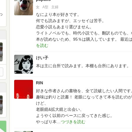
女
A型
主婦
なにより本が好きです。
つ
何でも読みますが、エッセイは苦手。
恋愛小説もあまり選びません。
ライトノベルでも、時代小説でも、翻訳ものでも、
本が読めないため、95％は購入しています。
最近
けい子
本は主に台所で読みます。本棚も台所にあります。
RIN
好きな作者さんの書物を、全て読破したい人間です
趣味は釣りと読書！
老眼になってきて本を読むのが
けど、
老眼鏡&拡大鏡と出会い、
ようやく以前のペースに戻ってきた感じ。
やっぱり本