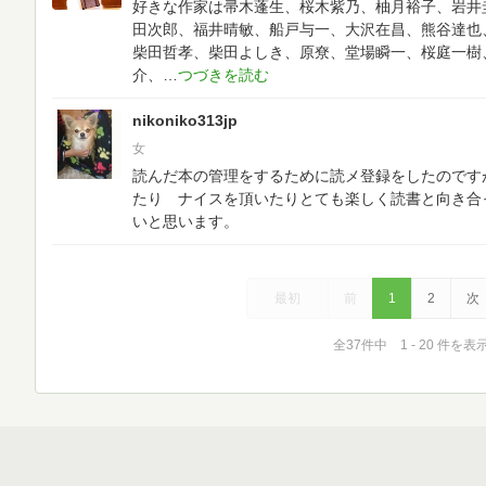
好きな作家は帚木蓬生、桜木紫乃、柚月裕子、岩井
田次郎、福井晴敏、船戸与一、大沢在昌、熊谷達也
柴田哲孝、柴田よしき、原尞、堂場瞬一、桜庭一樹
介、
nikoniko313jp
女
読んだ本の管理をするために読メ登録をしたのです
たり ナイスを頂いたりとても楽しく読書と向き合
いと思います。
最初
前
1
2
次
全37件中 1 - 20 件を表