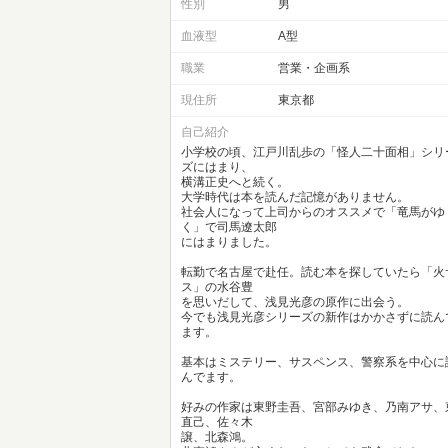
性別
男
血液型
A型
職業
営業・企画系
現住所
東京都
自己紹介
小学校の頃、江戸川乱歩の「怪人二十面相」シリ
ズにはまり、
横溝正史へと続く。
大学時代は本を読んだ記憶がありません。
社会人になって上司からのオススメで「竜馬がゆ
く」で司馬遼太郎
にはまりました。
転勤で名古屋で赴任。読む本を探していたら「火
ス」の水谷豊
を思いだして、浅見光彦の原作に出会う。
今でも浅見光彦シリーズの新作はかかさずに読ん
ます。
基本はミステリー、サスペンス、警察系を中心に
んでます。
好みの作家は東野圭吾、宮部みゆき、乃南アサ、
直己、佐々木
譲、北森鴻。