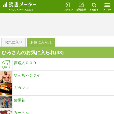
ログイン
新規登録
本を探
お気に入り
お気に入られ
ひろさんのお気に入られ(
43
)
夢追人００９
やんちゃジジイ
ミカママ
紫陽花
みーさん