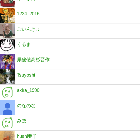
1224_2016
ごいんきょ
くるま
尿酸値高杉晋作
Tsuyoshi
akira_1990
のなのな
みほ
hushi亜子