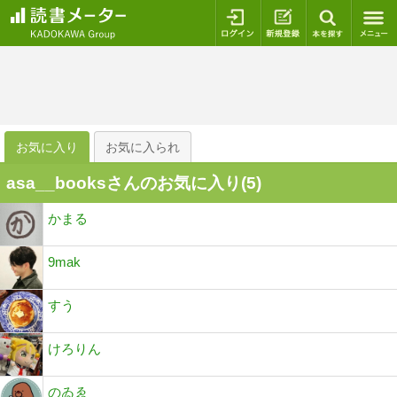
ログイン
新規登録
本を探
お気に入り
お気に入られ
asa__booksさんのお気に入り(
5
)
かまる
9mak
すう
けろりん
のゐゑ