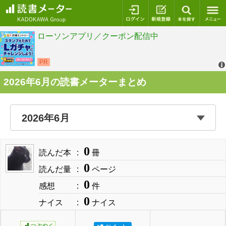
ログイン
新規登録
本を探
2026年6月の読書メーターまとめ
0
読んだ本
冊
0
読んだ量
ページ
0
感想
件
0
ナイス
ナイス