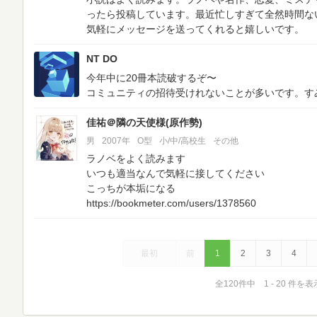
ったら投稿しています。最近忙しすぎて全然時間ない
気軽にメッセージを送ってくれると嬉しいです。
NT DO
今年中に20冊本読破するぞ〜
コミュニティの招待受けれないことが多いです。す
佳祐＠隣の天使様(原作勢)
男
2007年
O型
小/中/高校生
その他
ラノベをよく読みます
いつも適当なんで気軽に接してください
こっちが本垢になる
https://bookmeter.com/users/1378560
最初
前
1
2
3
4
全120件中 1 - 20 件を表