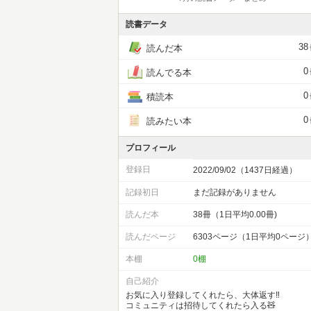
読書データ
38
読んだ本
0
読んでる本
0
積読本
0
読みたい本
プロフィール
登録日
2022/09/02（1437日経過）
記録初日
まだ記録がありません
読んだ本
38冊（1日平均0.00冊)
読んだページ
6303ページ（1日平均0ページ
本棚
0棚
自己紹介
お気に入り登録してくれたら、大体返す‼︎
コミュニティは招待してくれたら入る🧸