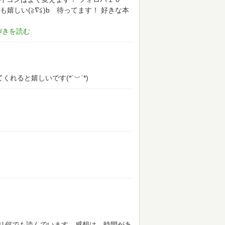
嬉しい(≧∇≦)b 待ってます！
好きな本
れると嬉しいです(*´﹀`*)
リ何でも読んでいます。感想は、時間があ