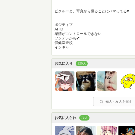
ピクルーと、写真から撮ることにハマってる♥︎
ポジティブ
AHID
感情がコントロールできない
ツンデレかも💕
保健室登校
インキャ
お気に入り
120人
知人・友人を探す
お気に入られ
79人