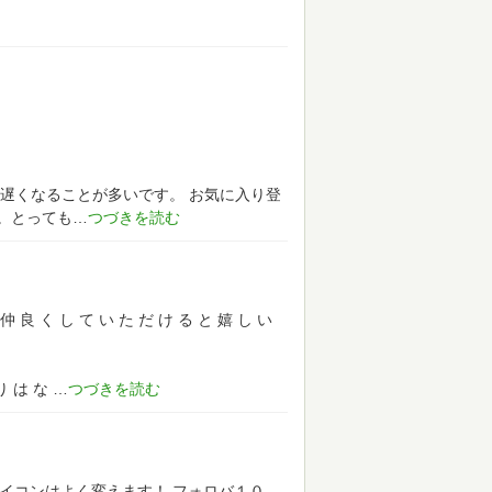
遅くなることが多いです。
お気に入り登
。とっても
仲 良 く し て い た だ け る と 嬉 し い
り は な
イコンはよく変えます！
フォロバ１０