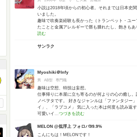
男
1960年
B型
サービス業
宮城県
小説は2018年頃からの初心者。それまでは日本史
いました。
趣味で吹奏楽経験も長かった（トランペット・ユー
たことと金属アレルギーで唇も腫れたし、飽きもあ
サンラク
Myoshiki＠Infy
男
AB型
専門職
趣味は空想、特技は妄想。
仕事帰りに本屋に立ち寄るのが何よりの心の癒し。
ノベヲタです。
好きなジャンルは「ファンタジー」
イ」、「ラブコメ」
気に入った本は何度も読み返す
可愛いイ
MELON @低浮上 フォロバ99.9%
こんにちは！MELONです！