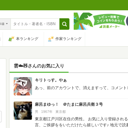
n和書
は
本ランキング
作家ランキング
雲☁️🧸
さんのお気に入り
キリトっす。やぁ
120
あっ、前のアカウントで、消えますって、コメント
麻呂まゆっ！ ＠たまに麻呂兵衛３号
男
1967年
東京都
東京都江戸川区在住の男性。
お気に入り登録される
言、ご挨拶ををいただけたら嬉しいです♪
地元で読