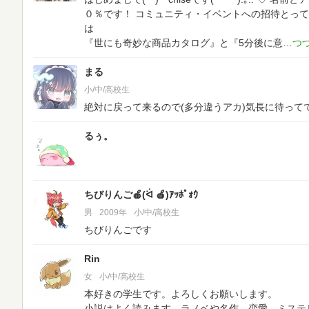
０％です！
コミュニティ・イベントへの招待とっても
は
『世にも奇妙な商品カタログ』と『5分後に意
まる
小/中/高校生
絶対に戻って来るので(多分違うアカ)気長に待っててく
るぅ。
ちびりんご🍎(ᐛ 🍎)ｱｯﾎﾟｫｳ
男
2009年
小/中/高校生
ちびりんごです
Rin
女
小/中/高校生
本好きの学生です。よろしくお願いします。
小説はよく読みます。ラノベや名作、恋愛、ミステ