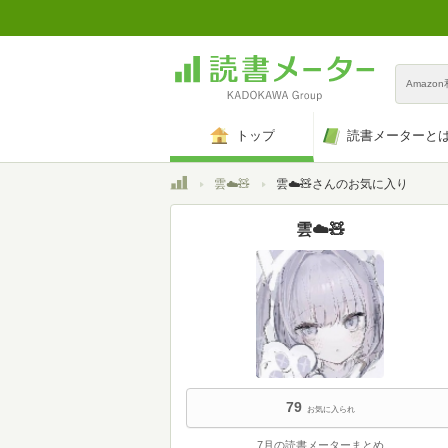
Amazo
トップ
読書メーターと
トップ
雲☁️🧸
雲☁️🧸さんのお気に入り
雲☁️🧸
79
お気に入られ
7月の読書メーターまとめ