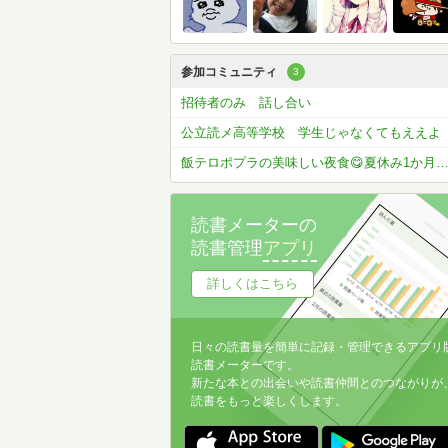
参加コミュニティ
3
招待者のみ 話し合い
公立読メ高等学校 学生じゃなくてもええよ
飯テロポプラの美味しい夜食😋夏休み1か月コメラン開催
読書メーターの
読書管理
アプリ
詳しくはこちら
日々の読書量を簡単に記録・管理できるアプリ
読書メーターです。
新たな本との出会いや読書仲間とのつながりが
読書をもっと楽しくします。