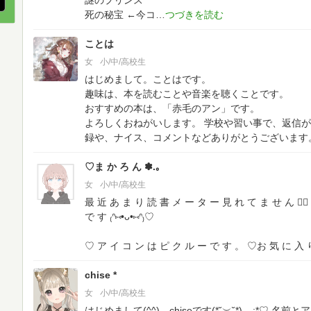
謎のプリンス
死の秘宝 ←今コ
ことは
女
小/中/高校生
はじめまして。ことはです。
趣味は、本を読むことや音楽を聴くことです。
おすすめの本は、「赤毛のアン」です。
よろしくおねがいします。
学校や習い事で、返信が
録や、ナイス、コメントなどありがとうございます
♡ま か ろ ん ✽.｡
女
小/中/高校生
最 近 あ ま り 読 書 メ ー タ ー 見 れ て ま せ ん 🙇‍♀️
で す ₍ᐢ⑅•ᴗ•⑅ᐢ₎♡
♡ ア イ コ ン は ピ ク ル ー で す 。
♡お 気 に 入 
chise *
女
小/中/高校生
はじめまして(^^) chiseです(*˘︶˘*).｡.:*♡
名前とア