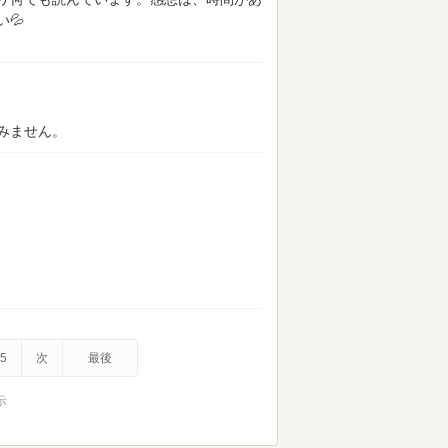
💦
みません。
5
次
最後
示