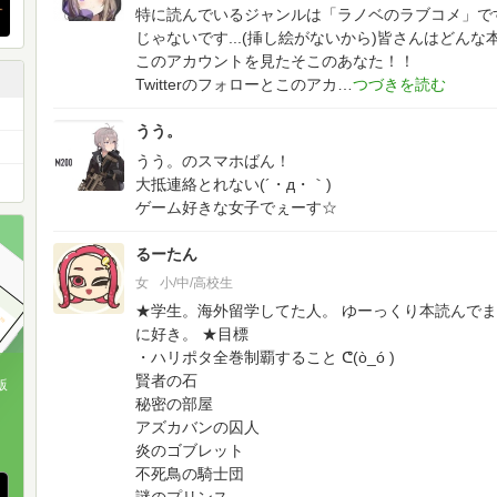
特に読んでいるジャンルは「ラノベのラブコメ」で
じゃないです...(挿し絵がないから)皆さんはどん
このアカウントを見たそこのあなた！！
Twitterのフォローとこのアカ
うう。
うう。のスマホばん！
中！✨
大抵連絡とれない(´・д・｀)
ゲーム好きな女子でぇーす☆
るーたん
女
小/中/高校生
★学生。海外留学してた人。
ゆーっくり本読んでま
に好き。
★目標
・ハリポタ全巻制覇すること ᕦ(ò_ó )
賢者の石
版
秘密の部屋
、
アズカバンの囚人
炎のゴブレット
不死鳥の騎士団