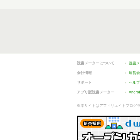
読書メーターについて
読書メ
会社情報
運営会
サポート
ヘルプ
アプリ版読書メーター
Andr
※本サイトはアフィリエイトプログ