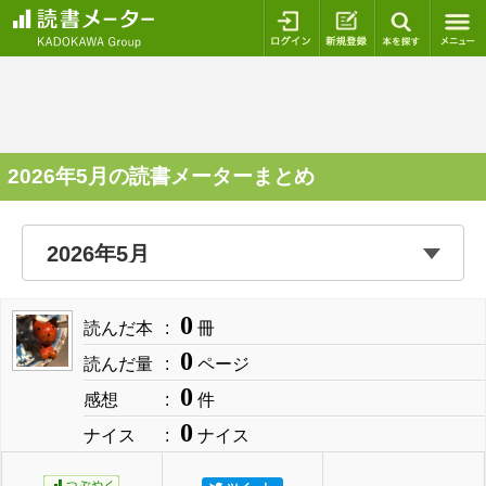
ログイン
新規登録
本を探
2026年5月の読書メーターまとめ
0
読んだ本
冊
0
読んだ量
ページ
0
感想
件
0
ナイス
ナイス