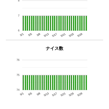
8
7
6
5/29
5/25
5/21
5/17
5/13
5/9
5/5
5/1
ナイス数
76
75
74
5/29
5/25
5/21
5/17
5/13
5/9
5/5
5/1