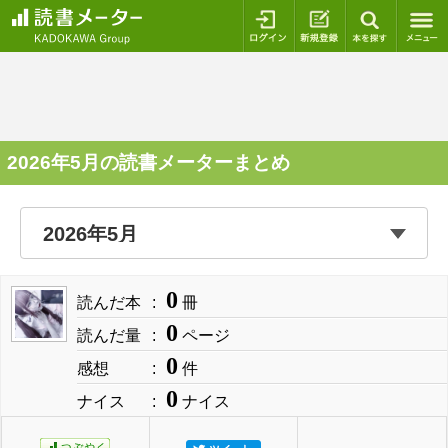
ログイン
新規登録
本を探
2026年5月の読書メーターまとめ
0
読んだ本
冊
0
読んだ量
ページ
0
感想
件
0
ナイス
ナイス