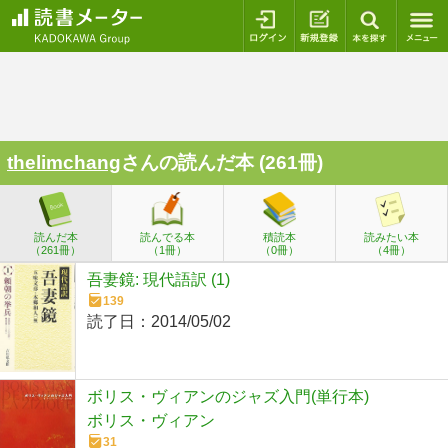
ログイン
新規登録
本を探
thelimchang
さんの読んだ本 (261冊)
読んだ本
読んでる本
積読本
読みたい本
（261冊）
（1冊）
（0冊）
（4冊）
吾妻鏡: 現代語訳 (1)
139
読了日：
2014/05/02
ボリス・ヴィアンのジャズ入門(単行本)
ボリス・ヴィアン
31