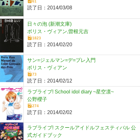
61
読了日：
2014/03/08
日々の泡 (新潮文庫)
ボリス・ヴィアン,曽根元吉
1823
読了日：
2014/02/20
サン=ジェルマン=デ=プレ入門
ボリス・ヴィアン
73
読了日：
2014/02/12
ラブライブ! School idol diary ~星空凛~
公野櫻子
274
読了日：
2014/02/02
ラブライブ! スクールアイドルフェスティバル 公
式ガイドブック