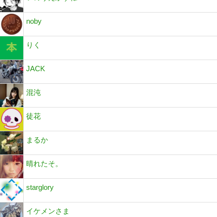
noby
りく
JACK
混沌
徒花
まるか
晴れたそ。
starglory
イケメンさま