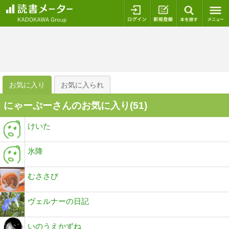
ログイン
新規登録
本を探
お気に入り
お気に入られ
にゃーぷーさんのお気に入り(
51
)
けいた
氷降
むささび
ヴェルナーの日記
いのうえかずね