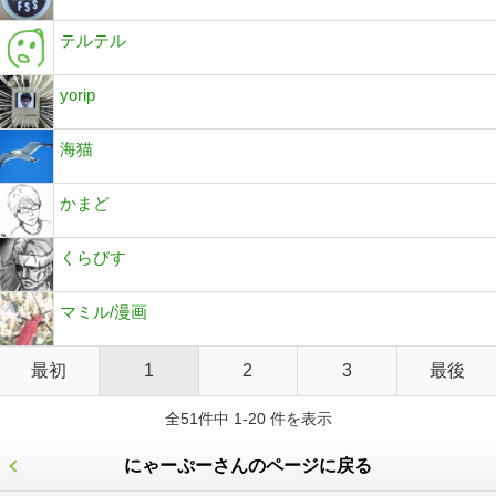
テルテル
yorip
海猫
かまど
くらびす
マミル/漫画
最初
1
2
3
最後
全51件中 1-20 件を表示
にゃーぷーさんのページに戻る