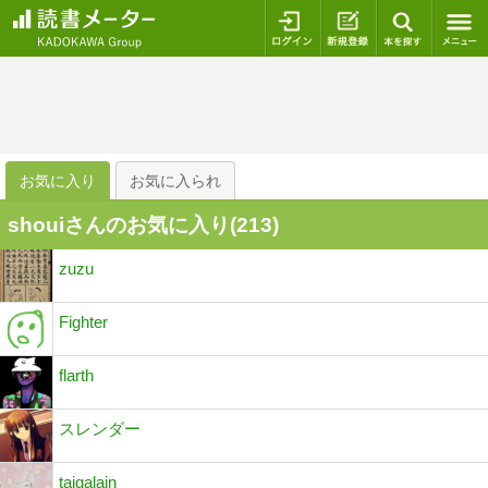
ログイン
新規登録
本を探
お気に入り
お気に入られ
shouiさんのお気に入り(
213
)
zuzu
Fighter
flarth
スレンダー
taigalain