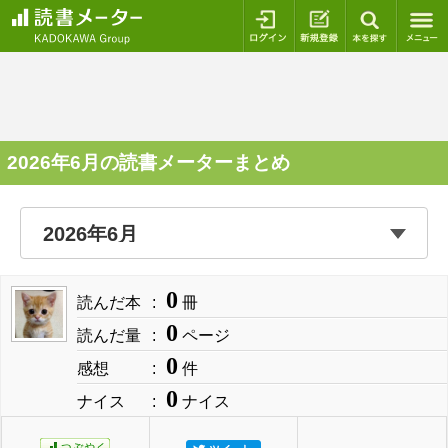
ログイン
新規登録
本を探
2026年6月の読書メーターまとめ
0
読んだ本
冊
0
読んだ量
ページ
0
感想
件
0
ナイス
ナイス