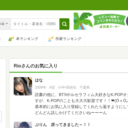
n和書
は
本ランキング
作家ランキング
Rio
さんのお気に入り
はな
6
2009年
A型
小/中/高校生
千葉県
読書の他に、BTSやルセラフィム大好きなK-PO
すが、K-POPのことも大大大歓迎です！！❤(ӦｖӦ｡
基本的にお気に入り登録してくれたら返すようにし
どんどん話しかけてくださいねーーーん
ぷりん 戻ってきました～！！