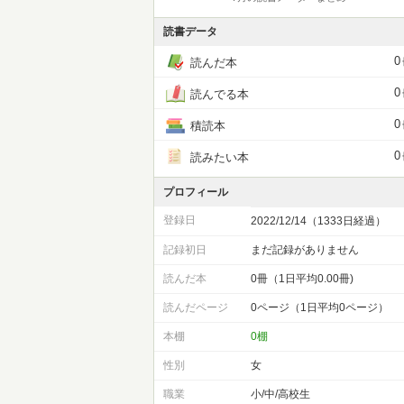
読書データ
0
読んだ本
0
読んでる本
0
積読本
0
読みたい本
プロフィール
登録日
2022/12/14（1333日経過）
記録初日
まだ記録がありません
読んだ本
0冊（1日平均0.00冊)
読んだページ
0ページ（1日平均0ページ）
本棚
0棚
性別
女
職業
小/中/高校生