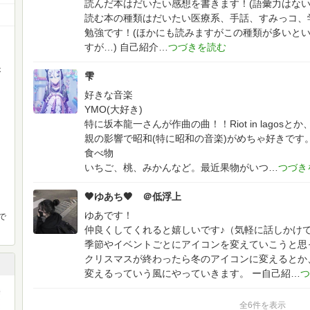
読んだ本はだいたい感想を書きます！(語彙力はない
読む本の種類はだいたい医療系、手話、すみっコ、
勉強です！(ほかにも読みますがこの種類が多いと
すが…)
自己紹介
が
雫
好きな音楽
YMO(大好き)
特に坂本龍一さんが作曲の曲！！Riot in lagosとか、T
親の影響で昭和(特に昭和の音楽)がめちゃ好きです
食べ物
いちご、桃、みかんなど。最近果物がいつ
🖤ゆあち🖤 ＠低浮上
ゆあです！
で
仲良くしてくれると嬉しいです♪（気軽に話しかけ
季節やイベントごとにアイコンを変えていこうと思
クリスマスが終わったら冬のアイコンに変えるとか
変えるっていう風にやっていきます。
ー自己紹
全6件を表示