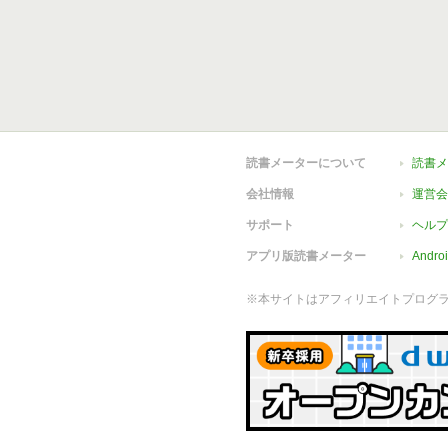
読書メーターについて
読書メ
会社情報
運営会
サポート
ヘルプ
アプリ版読書メーター
Andr
※本サイトはアフィリエイトプログ