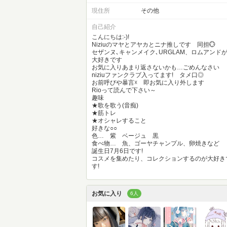
現住所
その他
自己紹介
こんにちは:-)!
Niziuのマヤとアヤカとニナ推しです 同担💮
セザンヌ､キャンメイク､URGLAM、ロムアンド
大好きです
お気に入りあまり返さないかも…ごめんなさい
niziuファンクラブ入ってます! タメ口◎
お前呼びや暴言☓ 即お気に入り外します
Rioって読んで下さい～
趣味
★歌を歌う(音痴)
★筋トレ
★オシャレすること
好きな○○
色… 紫 ベージュ 黒
食べ物… 魚、ゴーヤチャンプル、卵焼きなど
誕生日7月6日です!
コスメを集めたり、コレクションするのが大好き
す!
お気に入り
6人