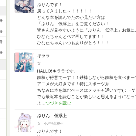
ぷりんです！
戻ってきました～！！！！！
どんな本を読んでたのか見たい方は
冊
「ぷりん 低浮上」をご覧ください！
皆さんが見やすいように「ぷりん 低浮上」お気に
冊
ひなたちゃんとペア画してます！！
冊
ひなたちゃんいつもありがとう！！！
冊
キララ
女
HALLO❗キララです。
鉄棒が得意でーす！！鉄棒しながら鉄棒を食べまーす！
アニメが大好きです！特にスポーツ系
ちなみに本を読むペースはメッチャ遅いです(；・∀
でも最近本を読むことが楽しいと思えるようになっ
よ
ぷりん 低浮上
女
小/中/高校生
ぷりんです！