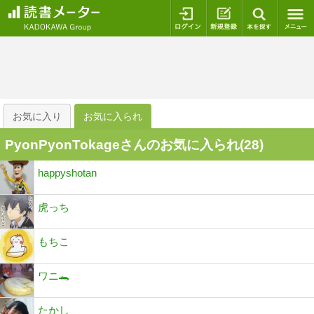
ログイン
新規登録
本を探
お気に入り
お気に入られ
PyonPyonTokageさんのお気に入られ(
28
)
happyshotan
虎っち
もちこ
ワニ🐊
たかし