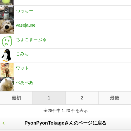
つっちー
vasejaune
ちょこまーぶる
こみち
ワット
べあべあ
最初
1
2
最後
全28件中 1-20 件を表示
PyonPyonTokageさんのページに戻る