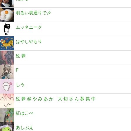
明るい表通りで🎶
ムッネニーク
はやしやもり
絵 夢
F
しろ
絵 夢 @ や み あ か 大 切 さ ん 募 集 中
紅はこべ
あしぶえ