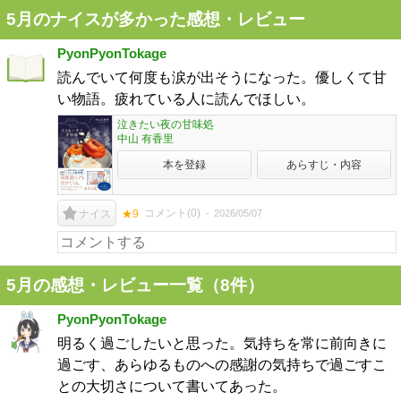
5月のナイスが多かった感想・レビュー
PyonPyonTokage
読んでいて何度も涙が出そうになった。優しくて甘
い物語。疲れている人に読んでほしい。
泣きたい夜の甘味処
中山 有香里
本を登録
あらすじ・内容
コメント(
0
)
2026/05/07
ナイス
★9
5月の感想・レビュー一覧（8件）
PyonPyonTokage
明るく過ごしたいと思った。気持ちを常に前向きに
過ごす、あらゆるものへの感謝の気持ちで過ごすこ
との大切さについて書いてあった。