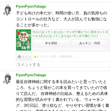
PyonPyonTokage
子ども向けの本だが、時間の使い方、負の気持ちの
コントロールの仕方など、大人が読んでも勉強にな
ることが多かった。
大人になってこまらない マンガで身につく 自分コントロ
ール (大人になってこまらないマンガで身につく)
本を登録
あらすじ・内容
コメント(
0
)
2026/05/21
ナイス
★1
PyonPyonTokage
最近自律神経に関する本を読みたいと思っていたと
ころ、ちょうど母がこの本を買ってきていたので借
りて読んだ。 自律神経の仕組み、整えるための具体
的な習慣が読みやすく書かれている。 ウォーキン
グ、3行日記、塗り絵など、やりやすい習慣が多く書