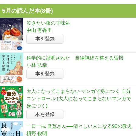
5月の読んだ本(8冊)
泣きたい夜の甘味処
中山 有香里
本を登録
科学的に証明された 自律神経を整える習慣
小林 弘幸
本を登録
大人になってこまらない マンガで身につく 自分
コントロール (大人になってこまらないマンガで
身につく)
本を登録
一日一戒 良寛さん──清々しい人になる90の教え
枡野 俊明