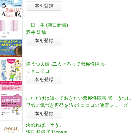
本を登録
一日一生 (朝日新書)
酒井 雄哉
本を登録
躁うつ夫婦 -二人そろって双極性障害-
リョコモコ
本を登録
これだけは知っておきたい双極性障害 躁・うつに
早めに気づき再発を防ぐ! ココロの健康シリーズ
本を登録
決めれば、叶う。
浅見 帆帆子,Honami