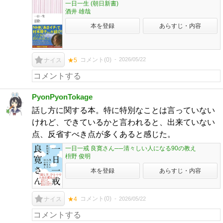
一日一生 (朝日新書)
酒井 雄哉
本を登録
あらすじ・内容
コメント(
0
)
2026/05/22
ナイス
★5
PyonPyonTokage
話し方に関する本。特に特別なことは言っていない
けれど、できているかと言われると、出来ていない
点、反省すべき点が多くあると感じた。
一日一戒 良寛さん──清々しい人になる90の教え
枡野 俊明
本を登録
あらすじ・内容
コメント(
0
)
2026/05/22
ナイス
★4