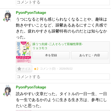
PyonPyonTokage
うつになると何も感じられなくなることや、趣味は
飽きやすいことなど、躁鬱あるあるにすごく共感で
きた。疲れやすさも躁鬱特有のものだとは知らなか
った。
躁うつ夫婦 -二人そろって双極性障害-
リョコモコ
本を登録
あらすじ・内容
コメント(
0
)
2026/05/22
ナイス
★2
PyonPyonTokage
読みやすい文章だった。タイトルの一日一生、一日
を一生であるかのように生きる生き方は、参考にし
たいと思った。