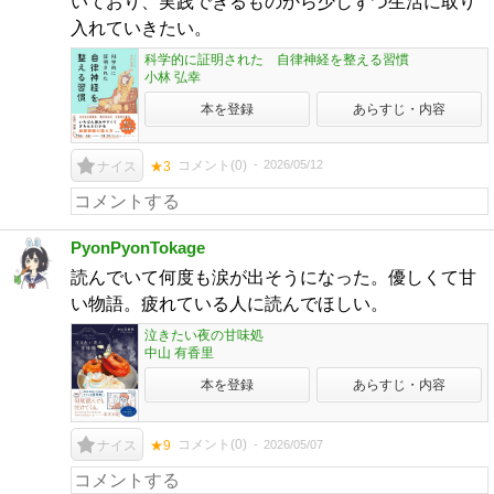
いており、実践できるものから少しずつ生活に取り
入れていきたい。
科学的に証明された 自律神経を整える習慣
小林 弘幸
本を登録
あらすじ・内容
コメント(
0
)
2026/05/12
ナイス
★3
PyonPyonTokage
読んでいて何度も涙が出そうになった。優しくて甘
い物語。疲れている人に読んでほしい。
泣きたい夜の甘味処
中山 有香里
本を登録
あらすじ・内容
コメント(
0
)
2026/05/07
ナイス
★9