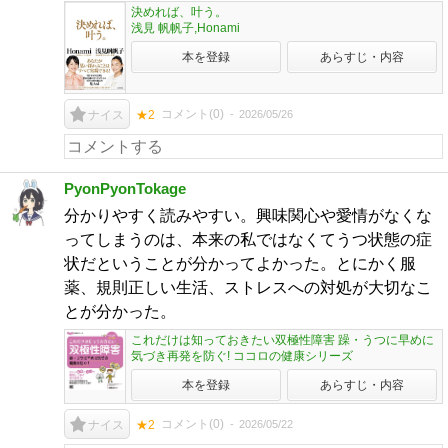
決めれば、叶う。
浅見 帆帆子,Honami
本を登録
あらすじ・内容
コメント(
0
)
2026/05/26
ナイス
★2
PyonPyonTokage
分かりやすく読みやすい。興味関心や愛情がなくな
ってしまうのは、本来の私ではなくてうつ状態の症
状だということが分かってよかった。とにかく服
薬、規則正しい生活、ストレスへの対処が大切なこ
とが分かった。
これだけは知っておきたい双極性障害 躁・うつに早めに
気づき再発を防ぐ! ココロの健康シリーズ
本を登録
あらすじ・内容
コメント(
0
)
2026/05/22
ナイス
★2