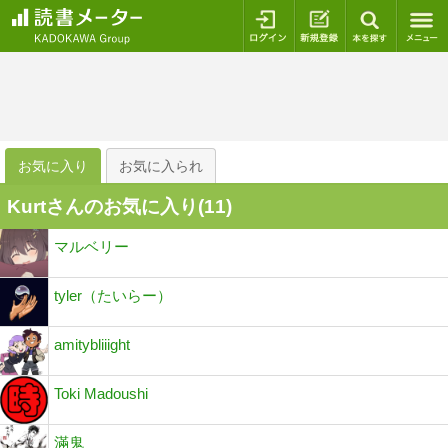
ログイン
新規登録
本を探
お気に入り
お気に入られ
Kurtさんのお気に入り(
11
)
マルベリー
tyler（たいらー）
amitybliiight
Toki Madoushi
滿鬼