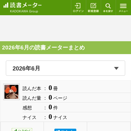
ログイン
新規登録
本を探
2026年6月の読書メーターまとめ
0
読んだ本
冊
0
読んだ量
ページ
0
感想
件
0
ナイス
ナイス