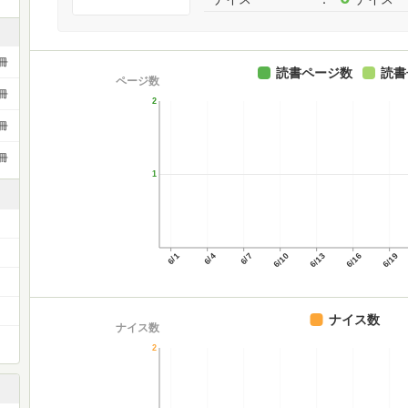
冊
読書ページ数
読書
ページ数
冊
2
冊
冊
1
6/1
6/4
6/7
6/10
6/13
6/16
6/19
ナイス数
ナイス数
2