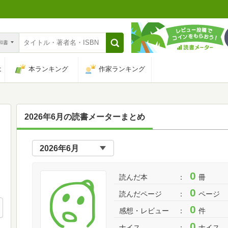
n和書
は
本ランキング
作家ランキング
2026年6月の読書メーターまとめ
0
読んだ本
冊
0
読んだページ
ページ
0
感想・レビュー
件
0
ナイス
ナイス