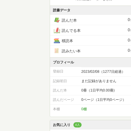
読書データ
0
読んだ本
0
読んでる本
0
積読本
0
読みたい本
プロフィール
登録日
2023/02/08（1277日経過）
記録初日
まだ記録がありません
読んだ本
0冊（1日平均0.00冊)
読んだページ
0ページ（1日平均0ページ）
本棚
0棚
お気に入り
4人