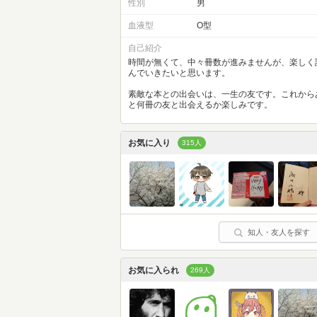
性別
男
血液型
O型
自己紹介
時間が無くて、中々冊数が進みませんが、楽しく
んでいきたいと思います。
素敵な本との出会いは、一生の友です。これから
と何冊の友と出会えるか楽しみです。
お気に入り
315人
知人・友人を探す
お気に入られ
269人