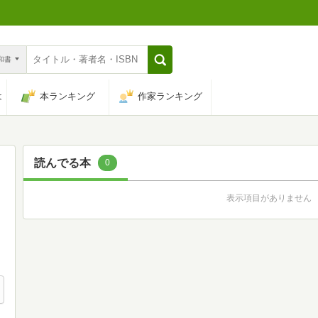
n和書
は
本ランキング
作家ランキング
読んでる本
0
表示項目がありません