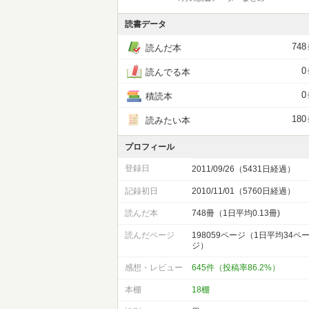
読書データ
748
読んだ本
0
読んでる本
0
積読本
180
読みたい本
プロフィール
登録日
2011/09/26（5431日経過）
記録初日
2010/11/01（5760日経過）
読んだ本
748冊（1日平均0.13冊)
読んだページ
198059ページ（1日平均34ペ
ジ）
感想・レビュー
645件（投稿率86.2%）
本棚
18棚