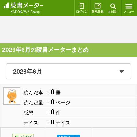
ログイン
新規登録
本を探
2026年6月の読書メーターまとめ
0
読んだ本
冊
0
読んだ量
ページ
0
感想
件
0
ナイス
ナイス