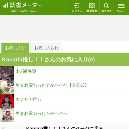
ログイン
新規登録
本を探
お気に入り
お気に入られ
Kanaria推し！！さんのお気に入り(
4
)
⚓️☄️👾🔫🎲
生まれ変わったナルヘイヘ【非公式】
カナリア推し
生まれ変わったシモヘイへ
Kanaria推し！！さんのページに戻る