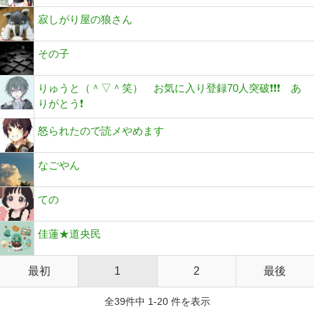
寂しがり屋の狼さん
その子
りゅうと（＾▽＾笑） お気に入り登録70人突破❗❗❗ あ
りがとう❗
怒られたので読メやめます
なごやん
ての
佳蓮★道央民
最初
1
2
最後
全39件中 1-20 件を表示