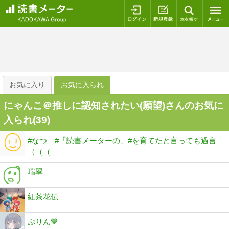
ログイン
新規登録
本を探
お気に入り
お気に入られ
にゃんこ＠推しに認知されたい(願望)さんのお気に
入られ(
39
)
#なつ #「読書メーターの」#を育てたと言っても過言
（（（
瑞翠
紅茶花伝
ぷりん💙