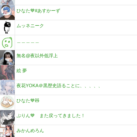
ひなた💙#あすかーず
ムッネニーク
＿＿＿＿＿
無名@夜以外低浮上
絵 夢
夜花YOKA＠黒歴史語ることに、、、、、
ひなた💙🧸
ぷりん💙 また戻ってきました！
みかんめろん