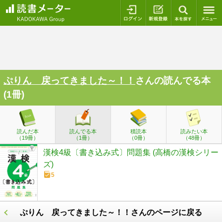
ログイン
新規登録
本を探
ぷりん 戻ってきました～！！
さんの読んでる本
(1冊)
読んだ本
読んでる本
積読本
読みたい本
（19冊）
（1冊）
（0冊）
（48冊）
漢検4級〔書き込み式〕問題集 (高橋の漢検シリー
ズ)
5
ぷりん 戻ってきました～！！さんのページに戻る