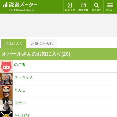
ログイン
新規登録
本を探
お気に入り
お気に入られ
オパールさんのお気に入り(
26
)
のこ🐈
さっちゃん
とんこ
リデル
たいぱぱ