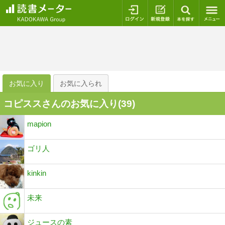
ログイン
新規登録
本を探
お気に入り
お気に入られ
コピススさんのお気に入り(
39
)
mapion
ゴリ人
kinkin
未来
ジュースの素