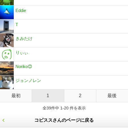
Eddie
T
きみたけ
りぃぃ
Noriko😊
ジョンノレン
最初
1
2
最後
全39件中 1-20 件を表示
コピススさんのページに戻る