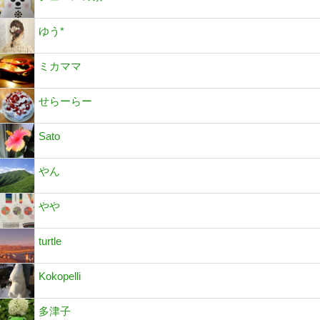
ゆう*
ミカママ
せらーらー
Sato
やん
やや
turtle
Kokopelli
多津子