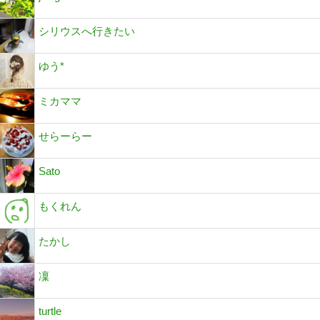
シリウスへ行きたい
ゆう*
ミカママ
せらーらー
Sato
もくれん
たかし
凜
turtle