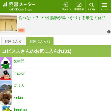
ログイン
新規登録
本を探
お気に入り
お気に入られ
コピススさんのお気に入られ(
31
)
文衛門
mapion
ゴリ人
kinkin
jiangkou