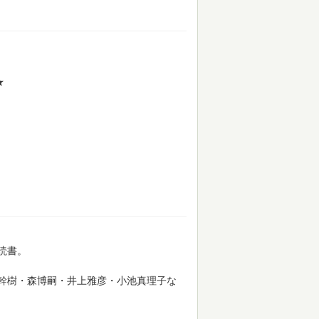
★
読書。
幹樹・森博嗣・井上雅彦・小池真理子な