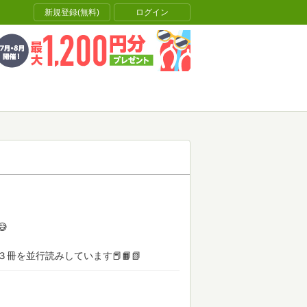
新規登録(無料)
ログイン

を並行読みしています📕📙📗