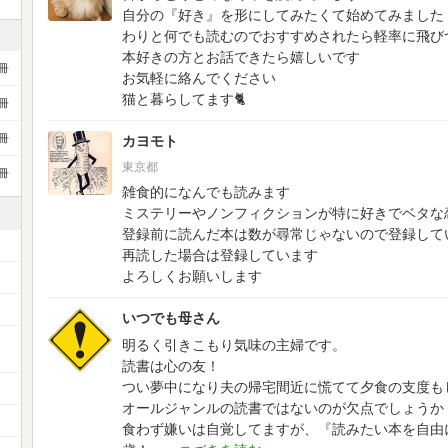
自分の『好き』を形にしてみたくて始めてみました
わりと何でも読むのでおすすめされたら軽率に飛び
本好きの方とお話できたら嬉しいです
冊
お気軽に絡んでください
猫と暮らしてます🐈️
冊
冊
カヨモト
東京都
冊
雑食的になんでも読みます
ミステリーやノンフィクションが特に好きでベタな
登録前に読んだ本は数が尋常じゃないので登録して
再読した場合は登録しています
よろしくお願いします
いつでも母さん
明るく引きこもり気味の主婦です。
読書は心の友！
つい夢中になり夫の帰宅間近に慌てて夕食の支度も
オールジャンルの読書ではないのが欠点でしょうか
食わず嫌いは自覚してますが、『読みたい本を自由