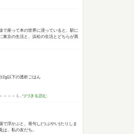
線で座って本の世界に浸っていると、駅に
に東京の生活と、浜松の生活とどちらが異
分2g以下の透析ごはん
－－－－
i
で浮かぶと、発句し(つぶやい)たりしま
兎は、私の友だち。