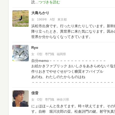
読
大島ちかり
女
1969年
A型
東京都
浜松市出身です。行ったり来たりしています。新幹
降り立ったとき、異世界に来た気になります。因み
世界か分からなくなってきています。
Ryo
女
O型
専門職
福岡県
自分memo－－－－－－－－－－－－－－－－
お絵かきファブリック
おいしさをあきらめない! 塩
作りおきでやせぐせがつく糖質オフバイブル
あのね、わたしのたからものはね
－－－－－－－－－－－－－－－－－－－－－－－
佳音
女
O型
専門職
神奈川県
にょほほ～んと生きてます。時々吠えてます。その場
す。自称 堀川次郎の栞。松倉詩門の鍵。射守矢真