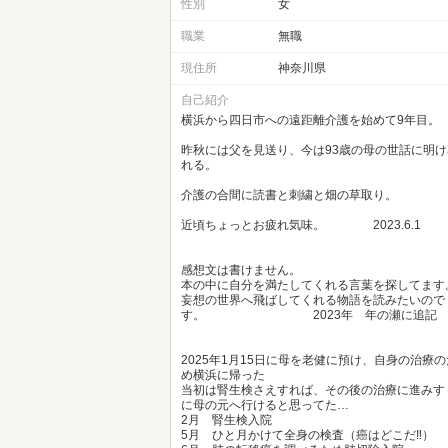
性別
女
職業
無職
現住所
神奈川県
自己紹介
横浜から四日市への遠距離介護を始めて9年目。
昨秋には父を見送り、今は93歳の母の世話に明け
れる。
介護の合間に読書と刺繍と畑の草取り。
近頃ちょっとお疲れ気味。 2023.6.1
感想文は書けません。
本の中に自分を満たしてくれる言葉を探してます
妄想の世界へ飛ばしてくれる物語を読みたいので
す。 2023年 年の瀬に追記
2025年1月15日に母を老健に預け、自身の治療の
め横浜に帰った
当初は腎生検さえすれば、その後の治療に進みす
に母の元へ行けると思ってた…
2月 腎生検入院
5月 ひと月かけて全身の検査（癌はどこだ‼️）