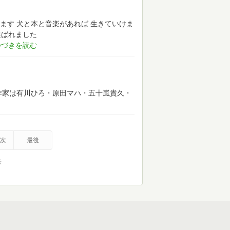
ます
犬と本と音楽があれば
生きていけま
選ばれました
作家は有川ひろ・原田マハ・五十嵐貴久・
次
最後
示