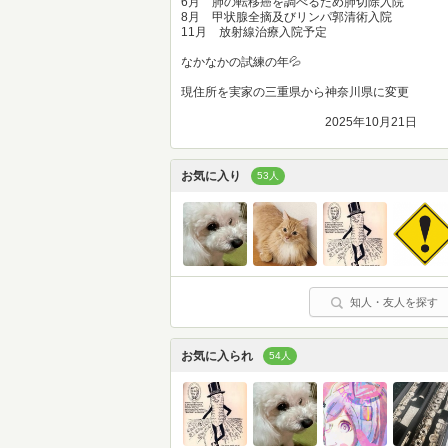
6月 肺の転移癌を調べるため肺切除入院
8月 甲状腺全摘及びリンパ郭清術入院
11月 放射線治療入院予定
なかなかの試練の年💦
現住所を実家の三重県から神奈川県に変更
2025年10月21日
お気に入り
53人
知人・友人を探す
お気に入られ
54人