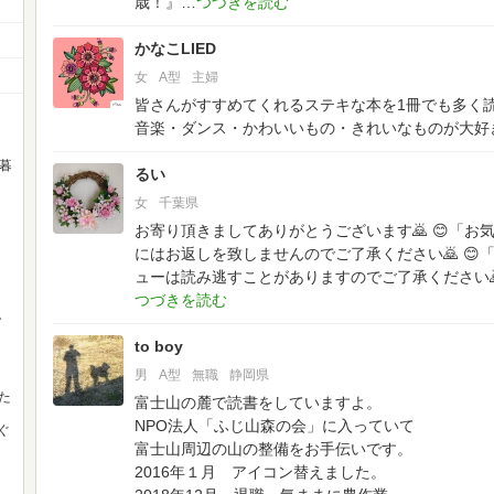
歳！』
かなこLIED
女
A型
主婦
皆さんがすすめてくれるステキな本を1冊でも多く
音楽・ダンス・かわいいもの・きれいなものが大好
暮
るい
女
千葉県
お寄り頂きましてありがとうございます🙇
😊「お
にはお返しを致しませんのでご了承ください🙇
😊
ューは読み逃すことがありますのでご了承くださ
。
to boy
男
A型
無職
静岡県
た
富士山の麓で読書をしていますよ。
NPO法人「ふじ山森の会」に入っていて
ぐ
富士山周辺の山の整備をお手伝いです。
2016年１月 アイコン替えました。