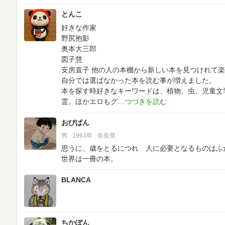
とんこ
好きな作家
野尻抱影
奥本大三郎
図子慧
安房直子
他の人の本棚から新しい本を見つけれて楽
自分では選ばなかった本を読む事が増えました。
本を探す時好きなキーワードは、植物、虫、児童文
霊。ほかエロもグ
おぴぱん
男
1963年
奈良県
思うに、歳をとるにつれ 人に必要となるものはふ
世界は一冊の本。
BLANCA
ちかぽん