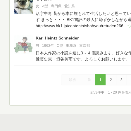
女
A型
専門職
愛知県
活字中毒
昔から本に埋もれて生活したいと思ってい
す
きっと・・・
BK1書評の鉄人に恥ずかしながら
http://www.bk1.jp/contents/shohyou/retuden266
Karl Heintz Schneider
男
1962年
O型
事務系
東京都
日本人作家の小説を週に3～４冊読みます。好きな
近藤史恵・垣谷美雨です。よろしくお願いします。
最初
前
1
2
3
全53件中 1 - 20 件を表