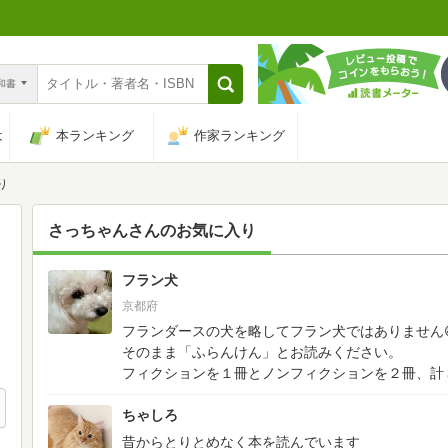
n和書
は
本ランキング
作家ランキング
り
さっちゃん
さんのお気に入り
フラン犬
53
京都府
フランダースの犬を略してフラン犬ではありません
そのまま「ふらんけん」とお読みください。
フィクションを１冊とノンフィクションを２冊、計３冊
ちゃしろ
昔からとりとめなく本を読んでいます