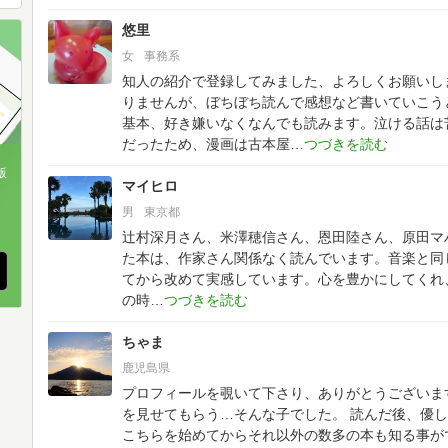
悠里
女
事務系
知人の紹介で登録してみました、よろしくお願いし
りませんが、ぼちぼち読んで感想など書いていこう
基本、好き嫌いなくなんでも読みます。泣ける話は
だったため、漫画は古本屋
版
マイヒロ
、
男
東京都
辻村深月さん、米澤穂信さん、恩田陸さん、原田マ
た本は、作家さん関係なく読んでいます。音楽と同
てから改めて実感しています。心を豊かにしてくれ
の時
ちゃま
鹿児島県
プロフィールを覗いて下さり、ありがとうございます
を見せてもらう…そんな子でした。
読んだ後、優し
こちらを始めてからそれ以外の数多の本も知る事が