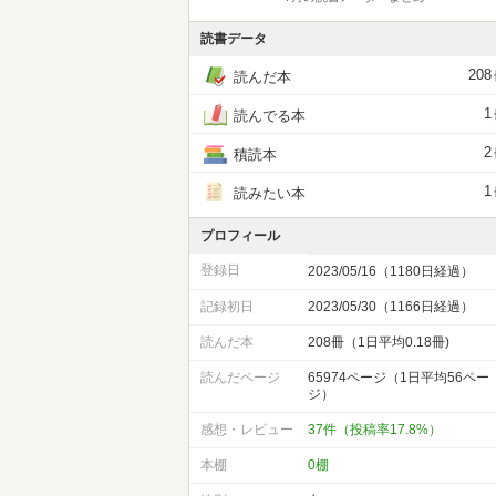
読書データ
208
読んだ本
1
読んでる本
2
積読本
1
読みたい本
プロフィール
登録日
2023/05/16（1180日経過）
記録初日
2023/05/30（1166日経過）
読んだ本
208冊（1日平均0.18冊)
読んだページ
65974ページ（1日平均56ペー
ジ）
感想・レビュー
37件（投稿率17.8%）
本棚
0棚